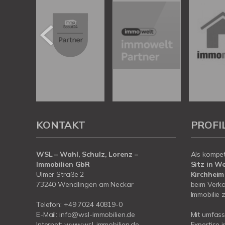
KONTAKT
PROFI
WSL – Wahl, Schulz, Lorenz –
Als kompe
Immobilien GbR
Sitz in W
Ulmer Straße 2
Kirchheim
73240 Wendlingen am Neckar
beim Verka
Immobilie z
Telefon:
+49 7024 40819-0
E-Mail:
info@wsl-immobilien.de
Mit umfas
Internet:
www.wsl-immobilien.de
Expertise 