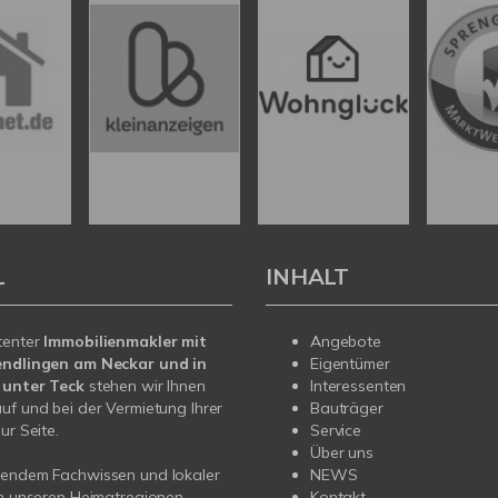
L
INHALT
tenter
Immobilienmakler mit
Angebote
endlingen am Neckar und in
Eigentümer
 unter Teck
stehen wir Ihnen
Interessenten
uf und bei der Vermietung Ihrer
Bauträger
ur Seite.
Service
Über uns
sendem Fachwissen und lokaler
NEWS
in unseren Heimatregionen
Kontakt