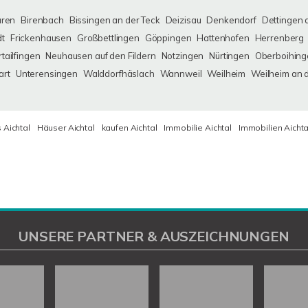
uren
Birenbach
Bissingen an der Teck
Deizisau
Denkendorf
Dettingen 
dt
Frickenhausen
Großbettlingen
Göppingen
Hattenhofen
Herrenberg
tailfingen
Neuhausen auf den Fildern
Notzingen
Nürtingen
Oberboihing
art
Unterensingen
Walddorfhäslach
Wannweil
Weilheim
Weilheim an 
 Aichtal
Häuser Aichtal
kaufen Aichtal
Immobilie Aichtal
Immobilien Aichta
UNSERE PARTNER & AUSZEICHNUNGEN