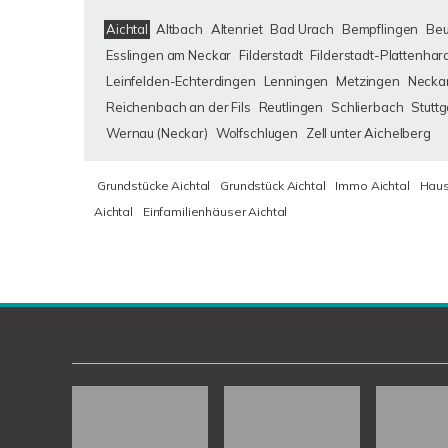
Aichtal
Altbach
Altenriet
Bad Urach
Bempflingen
Be
Esslingen am Neckar
Filderstadt
Filderstadt-Plattenhar
Leinfelden-Echterdingen
Lenningen
Metzingen
Neckar
Reichenbach an der Fils
Reutlingen
Schlierbach
Stuttg
Wernau (Neckar)
Wolfschlugen
Zell unter Aichelberg
Grundstücke Aichtal
Grundstück Aichtal
Immo Aichtal
Haus
Aichtal
Einfamilienhäuser Aichtal