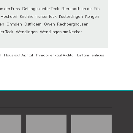
an der Erms
Dettingen unter Teck
Ebersbach an der Fils
Hochdorf
Kirchheim unter Teck
Kusterdingen
Köngen
en
Ohmden
Ostfildern
Owen
Rechberghausen
der Teck
Wendlingen
Wendlingen am Neckar
l
Hauskauf Aichtal
Immobilienkauf Aichtal
Einfamilienhaus