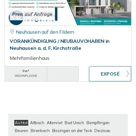
Preis auf Anfrage
Neuhausen auf den Fildern
VORANKÜNDIGUNG / NEUBAUVOHABEN in
Neuhausen a. d. F, Kirchstraße
Mehrfamilienhaus
0 m²
WOHNFLÄCHE
Aichtal
Altbach
Altenriet
Bad Urach
Bempflingen
Beuren
Birenbach
Bissingen an der Teck
Deizisau