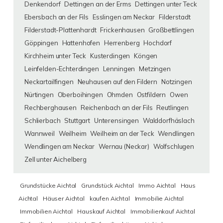
Denkendorf
Dettingen an der Erms
Dettingen unter Teck
Ebersbach an der Fils
Esslingen am Neckar
Filderstadt
Filderstadt-Plattenhardt
Frickenhausen
Großbettlingen
Göppingen
Hattenhofen
Herrenberg
Hochdorf
Kirchheim unter Teck
Kusterdingen
Köngen
Leinfelden-Echterdingen
Lenningen
Metzingen
Neckartailfingen
Neuhausen auf den Fildern
Notzingen
Nürtingen
Oberboihingen
Ohmden
Ostfildern
Owen
Rechberghausen
Reichenbach an der Fils
Reutlingen
Schlierbach
Stuttgart
Unterensingen
Walddorfhäslach
Wannweil
Weilheim
Weilheim an der Teck
Wendlingen
Wendlingen am Neckar
Wernau (Neckar)
Wolfschlugen
Zell unter Aichelberg
Grundstücke Aichtal
Grundstück Aichtal
Immo Aichtal
Haus
Aichtal
Häuser Aichtal
kaufen Aichtal
Immobilie Aichtal
Immobilien Aichtal
Hauskauf Aichtal
Immobilienkauf Aichtal