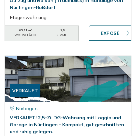
Aufzug und Balkon (Traumblick) in Randlage von
Nürtingen-Roßdorf
Etagenwohnung
69,11 m²
2,5
WOHNFLÄCHE
ZIMMER
VERKAUFT
Nürtingen
VERKAUFT! 2,5-Zi. DG-Wohnung mit Loggia und
Garage in Nürtingen - Kompakt, gut geschnitten
und ruhig gelegen.