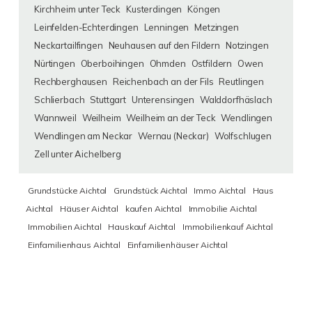
Kirchheim unter Teck
Kusterdingen
Köngen
Leinfelden-Echterdingen
Lenningen
Metzingen
Neckartailfingen
Neuhausen auf den Fildern
Notzingen
Nürtingen
Oberboihingen
Ohmden
Ostfildern
Owen
Rechberghausen
Reichenbach an der Fils
Reutlingen
Schlierbach
Stuttgart
Unterensingen
Walddorfhäslach
Wannweil
Weilheim
Weilheim an der Teck
Wendlingen
Wendlingen am Neckar
Wernau (Neckar)
Wolfschlugen
Zell unter Aichelberg
Grundstücke Aichtal
Grundstück Aichtal
Immo Aichtal
Haus
Aichtal
Häuser Aichtal
kaufen Aichtal
Immobilie Aichtal
Immobilien Aichtal
Hauskauf Aichtal
Immobilienkauf Aichtal
Einfamilienhaus Aichtal
Einfamilienhäuser Aichtal