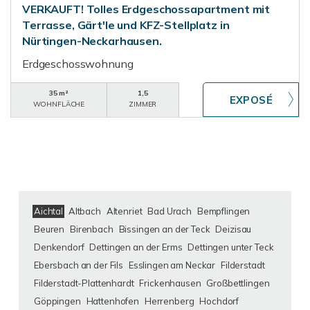
VERKAUFT! Tolles Erdgeschossapartment mit
Terrasse, Gärt'le und KFZ-Stellplatz in
Nürtingen-Neckarhausen.
Erdgeschosswohnung
35 m²
1,5
WOHNFLÄCHE
ZIMMER
Aichtal
Altbach
Altenriet
Bad Urach
Bempflingen
Beuren
Birenbach
Bissingen an der Teck
Deizisau
Denkendorf
Dettingen an der Erms
Dettingen unter Teck
Ebersbach an der Fils
Esslingen am Neckar
Filderstadt
Filderstadt-Plattenhardt
Frickenhausen
Großbettlingen
Göppingen
Hattenhofen
Herrenberg
Hochdorf