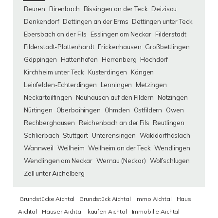
Beuren
Birenbach
Bissingen an der Teck
Deizisau
Denkendorf
Dettingen an der Erms
Dettingen unter Teck
Ebersbach an der Fils
Esslingen am Neckar
Filderstadt
Filderstadt-Plattenhardt
Frickenhausen
Großbettlingen
Göppingen
Hattenhofen
Herrenberg
Hochdorf
Kirchheim unter Teck
Kusterdingen
Köngen
Leinfelden-Echterdingen
Lenningen
Metzingen
Neckartailfingen
Neuhausen auf den Fildern
Notzingen
Nürtingen
Oberboihingen
Ohmden
Ostfildern
Owen
Rechberghausen
Reichenbach an der Fils
Reutlingen
Schlierbach
Stuttgart
Unterensingen
Walddorfhäslach
Wannweil
Weilheim
Weilheim an der Teck
Wendlingen
Wendlingen am Neckar
Wernau (Neckar)
Wolfschlugen
Zell unter Aichelberg
Grundstücke Aichtal
Grundstück Aichtal
Immo Aichtal
Haus
Aichtal
Häuser Aichtal
kaufen Aichtal
Immobilie Aichtal