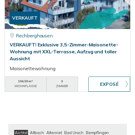
VERKAUFT
Rechberghausen
VERKAUFT! Exklusive 3,5-Zimmer-Maisonette-
Wohnung mit XXL-Terrasse, Aufzug und toller
Aussicht
Maisonettewohnung
104,50 m²
3
WOHNFLÄCHE
ZIMMER
Aichtal
Altbach
Altenriet
Bad Urach
Bempflingen