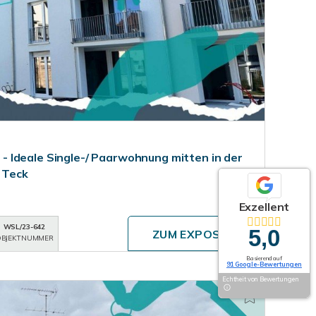
 Ideale Single-/ Paarwohnung mitten in der
 Teck
Exzellent
WSL/23-642
5,0
ZUM EXPOSÉ
BJEKTNUMMER
Basierend auf
91 Google-Bewertungen
Echtheit von Bewertungen