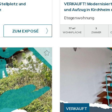
tellplatz und
VERKAUFT! Modernisiert
e
und Aufzug in Kirchheim
Etagenwohnung
77 m²
3
ZUM EXPOSÉ
WOHNFLÄCHE
ZIMMER
O
VERKAUFT