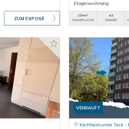
Etagenwohnung
119 m²
4,5
ZUM EXPOSÉ
WOHNFLÄCHE
ZIMMER
O
VERKAUFT
Kirchheim unter Teck -