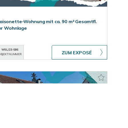
aisonette-Wohnung mit ca. 90 m² Gesamtfl.
ger Wohnlage
WSL/23-586
ZUM EXPOSÉ
BJEKTNUMMER