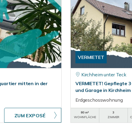
VERMIETET
Kirchheim unter Teck
artier mitten in der
VERMIETET! Gepflegte 
und Garage in Kirchheim
Erdgeschosswohnung
80 m²
3
ZUM EXPOSÉ
WOHNFLÄCHE
ZIMMER
O