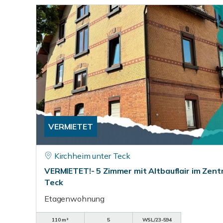
VERMIETET
Kirchheim unter Teck
VERMIETET!- 5 Zimmer mit Altbauflair im Zent
Teck
Etagenwohnung
110 m²
5
WSL/23-594