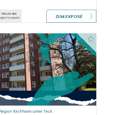
WSL/23-804
ZUM EXPOSÉ
BJEKTNUMMER
 Region Kirchheim unter Teck