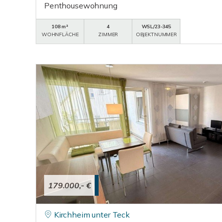
Penthousewohnung
108 m²
4
WSL/23-345
WOHNFLÄCHE
ZIMMER
OBJEKTNUMMER
179.000,- €
Kirchheim unter Teck