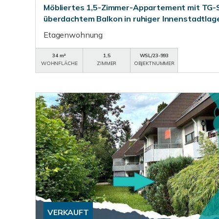
Möbliertes 1,5-Zimmer-Appartement mit TG-S
überdachtem Balkon in ruhiger Innenstadtlag
Etagenwohnung
34 m²
1,5
WSL/23-993
WOHNFLÄCHE
ZIMMER
OBJEKTNUMMER
VERKAUFT