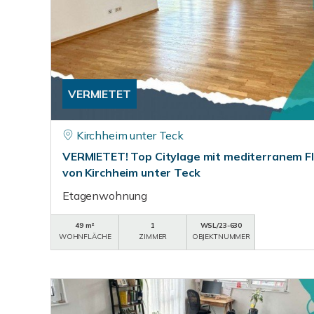
VERMIETET
Kirchheim unter Teck
VERMIETET! Top Citylage mit mediterranem Fla
von Kirchheim unter Teck
Etagenwohnung
49 m²
1
WSL/23-630
WOHNFLÄCHE
ZIMMER
OBJEKTNUMMER