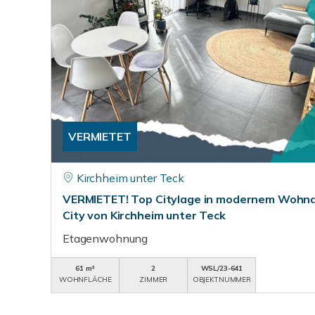
VERMIETET
Kirchheim unter Teck
VERMIETET! Top Citylage in modernem Wohnqu
City von Kirchheim unter Teck
Etagenwohnung
61 m²
2
WSL/23-641
WOHNFLÄCHE
ZIMMER
OBJEKTNUMMER