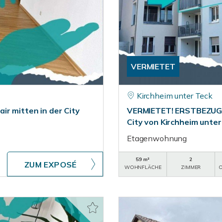
VERMIETET
Kirchheim unter Teck
ir mitten in der City
VERMIETET! ERSTBEZUG -
City von Kirchheim unter
Etagenwohnung
59 m²
2
ZUM EXPOSÉ
WOHNFLÄCHE
ZIMMER
O