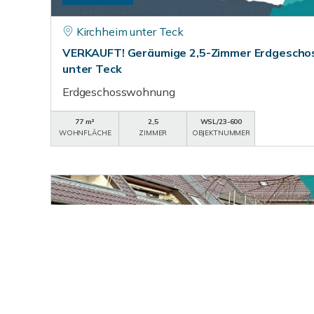
Kirchheim unter Teck
VERKAUFT! Geräumige 2,5-Zimmer Erdgeschos
unter Teck
Erdgeschosswohnung
77 m²
2,5
WSL/23-600
WOHNFLÄCHE
ZIMMER
OBJEKTNUMMER