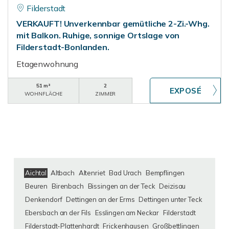
Filderstadt
VERKAUFT! Unverkennbar gemütliche 2-Zi.-Whg.
mit Balkon. Ruhige, sonnige Ortslage von
Filderstadt-Bonlanden.
Etagenwohnung
51 m²
2
WOHNFLÄCHE
ZIMMER
Aichtal
Altbach
Altenriet
Bad Urach
Bempflingen
Beuren
Birenbach
Bissingen an der Teck
Deizisau
Denkendorf
Dettingen an der Erms
Dettingen unter Teck
Ebersbach an der Fils
Esslingen am Neckar
Filderstadt
Filderstadt-Plattenhardt
Frickenhausen
Großbettlingen