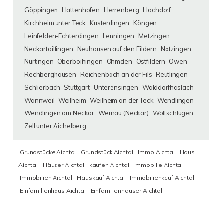
Göppingen
Hattenhofen
Herrenberg
Hochdorf
Kirchheim unter Teck
Kusterdingen
Köngen
Leinfelden-Echterdingen
Lenningen
Metzingen
Neckartailfingen
Neuhausen auf den Fildern
Notzingen
Nürtingen
Oberboihingen
Ohmden
Ostfildern
Owen
Rechberghausen
Reichenbach an der Fils
Reutlingen
Schlierbach
Stuttgart
Unterensingen
Walddorfhäslach
Wannweil
Weilheim
Weilheim an der Teck
Wendlingen
Wendlingen am Neckar
Wernau (Neckar)
Wolfschlugen
Zell unter Aichelberg
Grundstücke Aichtal
Grundstück Aichtal
Immo Aichtal
Haus
Aichtal
Häuser Aichtal
kaufen Aichtal
Immobilie Aichtal
Immobilien Aichtal
Hauskauf Aichtal
Immobilienkauf Aichtal
Einfamilienhaus Aichtal
Einfamilienhäuser Aichtal