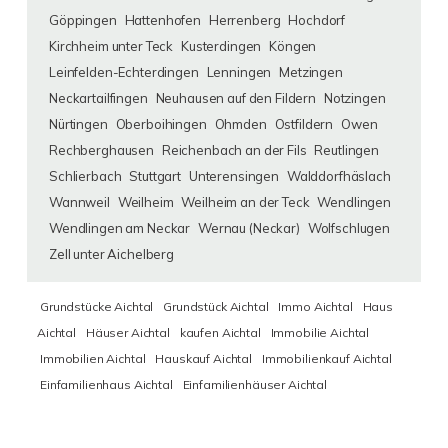
Göppingen
Hattenhofen
Herrenberg
Hochdorf
Kirchheim unter Teck
Kusterdingen
Köngen
Leinfelden-Echterdingen
Lenningen
Metzingen
Neckartailfingen
Neuhausen auf den Fildern
Notzingen
Nürtingen
Oberboihingen
Ohmden
Ostfildern
Owen
Rechberghausen
Reichenbach an der Fils
Reutlingen
Schlierbach
Stuttgart
Unterensingen
Walddorfhäslach
Wannweil
Weilheim
Weilheim an der Teck
Wendlingen
Wendlingen am Neckar
Wernau (Neckar)
Wolfschlugen
Zell unter Aichelberg
Grundstücke Aichtal
Grundstück Aichtal
Immo Aichtal
Haus
Aichtal
Häuser Aichtal
kaufen Aichtal
Immobilie Aichtal
Immobilien Aichtal
Hauskauf Aichtal
Immobilienkauf Aichtal
Einfamilienhaus Aichtal
Einfamilienhäuser Aichtal