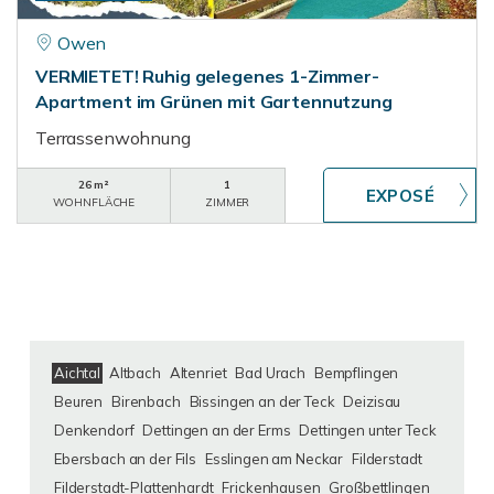
Owen
VERMIETET! Ruhig gelegenes 1-Zimmer-
Apartment im Grünen mit Gartennutzung
Terrassenwohnung
26 m²
1
WOHNFLÄCHE
ZIMMER
Aichtal
Altbach
Altenriet
Bad Urach
Bempflingen
Beuren
Birenbach
Bissingen an der Teck
Deizisau
Denkendorf
Dettingen an der Erms
Dettingen unter Teck
Ebersbach an der Fils
Esslingen am Neckar
Filderstadt
Filderstadt-Plattenhardt
Frickenhausen
Großbettlingen