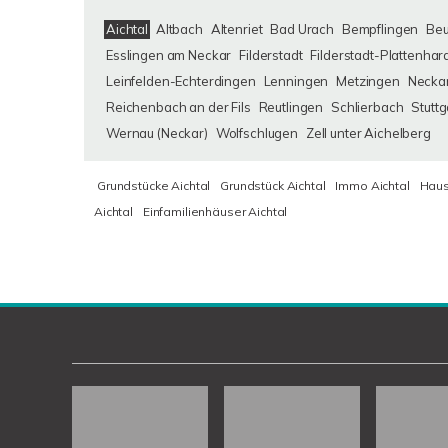
Aichtal
Altbach
Altenriet
Bad Urach
Bempflingen
Be
Esslingen am Neckar
Filderstadt
Filderstadt-Plattenhar
Leinfelden-Echterdingen
Lenningen
Metzingen
Neckar
Reichenbach an der Fils
Reutlingen
Schlierbach
Stuttg
Wernau (Neckar)
Wolfschlugen
Zell unter Aichelberg
Grundstücke Aichtal
Grundstück Aichtal
Immo Aichtal
Haus
Aichtal
Einfamilienhäuser Aichtal