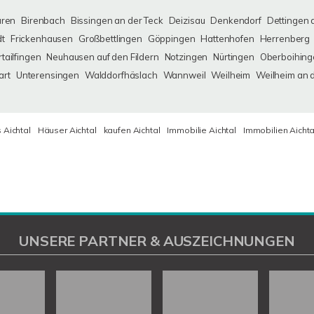
uren
Birenbach
Bissingen an der Teck
Deizisau
Denkendorf
Dettingen 
dt
Frickenhausen
Großbettlingen
Göppingen
Hattenhofen
Herrenberg
tailfingen
Neuhausen auf den Fildern
Notzingen
Nürtingen
Oberboihing
art
Unterensingen
Walddorfhäslach
Wannweil
Weilheim
Weilheim an 
 Aichtal
Häuser Aichtal
kaufen Aichtal
Immobilie Aichtal
Immobilien Aichta
UNSERE PARTNER & AUSZEICHNUNGEN