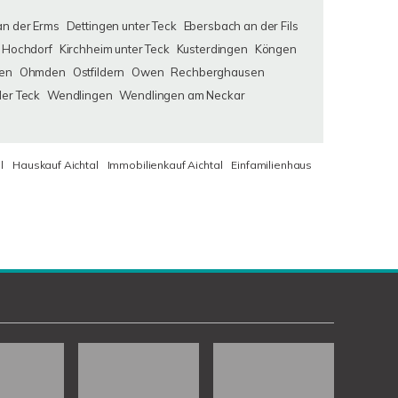
an der Erms
Dettingen unter Teck
Ebersbach an der Fils
Hochdorf
Kirchheim unter Teck
Kusterdingen
Köngen
en
Ohmden
Ostfildern
Owen
Rechberghausen
der Teck
Wendlingen
Wendlingen am Neckar
l
Hauskauf Aichtal
Immobilienkauf Aichtal
Einfamilienhaus