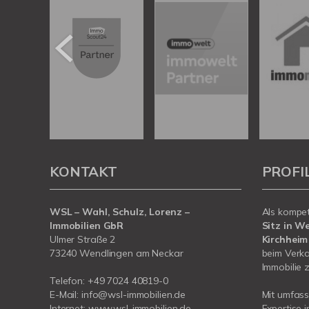
KONTAKT
PROFI
WSL – Wahl, Schulz, Lorenz –
Als kompe
Immobilien GbR
Sitz in W
Ulmer Straße 2
Kirchheim
73240 Wendlingen am Neckar
beim Verka
Immobilie z
Telefon:
+49 7024 40819-0
E-Mail:
info@wsl-immobilien.de
Mit umfas
Internet:
www.wsl-immobilien.de
Expertise 