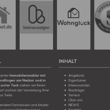
L
INHALT
tenter
Immobilienmakler mit
Angebote
endlingen am Neckar und in
Eigentümer
 unter Teck
stehen wir Ihnen
Interessenten
uf und bei der Vermietung Ihrer
Bauträger
ur Seite.
Service
Über uns
sendem Fachwissen und lokaler
NEWS
in unseren Heimatregionen
Kontakt