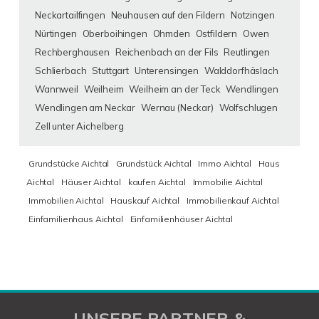
Neckartailfingen
Neuhausen auf den Fildern
Notzingen
Nürtingen
Oberboihingen
Ohmden
Ostfildern
Owen
Rechberghausen
Reichenbach an der Fils
Reutlingen
Schlierbach
Stuttgart
Unterensingen
Walddorfhäslach
Wannweil
Weilheim
Weilheim an der Teck
Wendlingen
Wendlingen am Neckar
Wernau (Neckar)
Wolfschlugen
Zell unter Aichelberg
Grundstücke Aichtal
Grundstück Aichtal
Immo Aichtal
Haus
Aichtal
Häuser Aichtal
kaufen Aichtal
Immobilie Aichtal
Immobilien Aichtal
Hauskauf Aichtal
Immobilienkauf Aichtal
Einfamilienhaus Aichtal
Einfamilienhäuser Aichtal
UNSERE PARTNER &