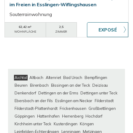
im Freien in Esslingen-Wiflingshausen
Souterrainwohnung
62,42 m²
2,5
WOHNFLÄCHE
ZIMMER
Aichtal
Altbach
Altenriet
Bad Urach
Bempflingen
Beuren
Birenbach
Bissingen an der Teck
Deizisau
Denkendorf
Dettingen an der Erms
Dettingen unter Teck
Ebersbach an der Fils
Esslingen am Neckar
Filderstadt
Filderstadt-Plattenhardt
Frickenhausen
Großbettlingen
Göppingen
Hattenhofen
Herrenberg
Hochdorf
Kirchheim unter Teck
Kusterdingen
Köngen
Leinfelden-Echterdingen
Lenningen
Metzingen