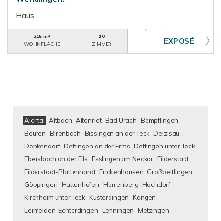
Haus
215 m²
10
WOHNFLÄCHE
ZIMMER
Aichtal
Altbach
Altenriet
Bad Urach
Bempflingen
Beuren
Birenbach
Bissingen an der Teck
Deizisau
Denkendorf
Dettingen an der Erms
Dettingen unter Teck
Ebersbach an der Fils
Esslingen am Neckar
Filderstadt
Filderstadt-Plattenhardt
Frickenhausen
Großbettlingen
Göppingen
Hattenhofen
Herrenberg
Hochdorf
Kirchheim unter Teck
Kusterdingen
Köngen
Leinfelden-Echterdingen
Lenningen
Metzingen