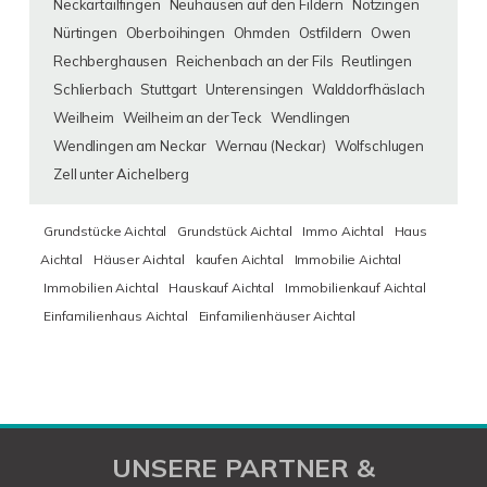
Neckartailfingen
Neuhausen auf den Fildern
Notzingen
Nürtingen
Oberboihingen
Ohmden
Ostfildern
Owen
Rechberghausen
Reichenbach an der Fils
Reutlingen
Schlierbach
Stuttgart
Unterensingen
Walddorfhäslach
Weilheim
Weilheim an der Teck
Wendlingen
Wendlingen am Neckar
Wernau (Neckar)
Wolfschlugen
Zell unter Aichelberg
Grundstücke Aichtal
Grundstück Aichtal
Immo Aichtal
Haus
Aichtal
Häuser Aichtal
kaufen Aichtal
Immobilie Aichtal
Immobilien Aichtal
Hauskauf Aichtal
Immobilienkauf Aichtal
Einfamilienhaus Aichtal
Einfamilienhäuser Aichtal
UNSERE PARTNER &