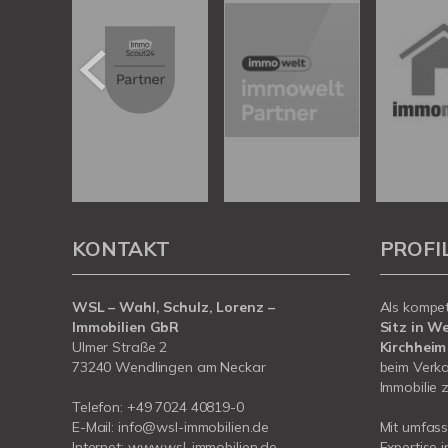
KONTAKT
PROFI
WSL – Wahl, Schulz, Lorenz –
Als kompe
Immobilien GbR
Sitz in W
Ulmer Straße 2
Kirchheim
73240 Wendlingen am Neckar
beim Verka
Immobilie z
Telefon:
+49 7024 40819-0
E-Mail:
info@wsl-immobilien.de
Mit umfas
Internet:
www.wsl-immobilien.de
Expertise 