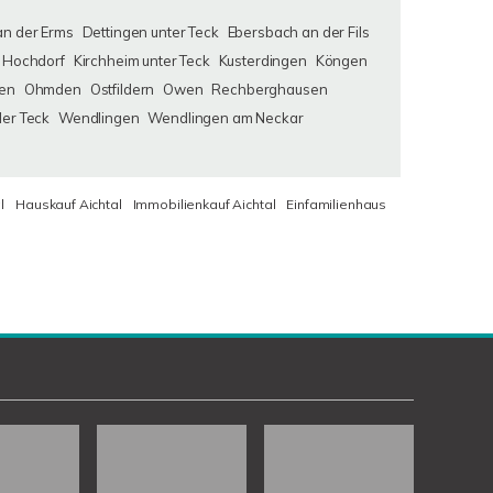
an der Erms
Dettingen unter Teck
Ebersbach an der Fils
Hochdorf
Kirchheim unter Teck
Kusterdingen
Köngen
en
Ohmden
Ostfildern
Owen
Rechberghausen
der Teck
Wendlingen
Wendlingen am Neckar
l
Hauskauf Aichtal
Immobilienkauf Aichtal
Einfamilienhaus