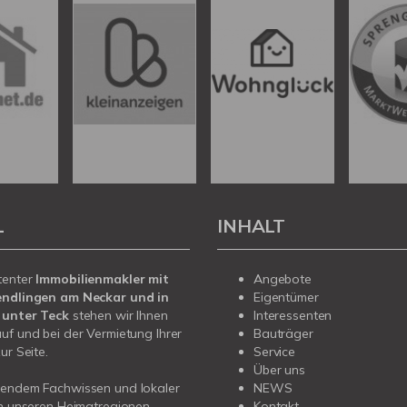
L
INHALT
tenter
Immobilienmakler mit
Angebote
endlingen am Neckar und in
Eigentümer
 unter Teck
stehen wir Ihnen
Interessenten
uf und bei der Vermietung Ihrer
Bauträger
ur Seite.
Service
Über uns
sendem Fachwissen und lokaler
NEWS
in unseren Heimatregionen
Kontakt