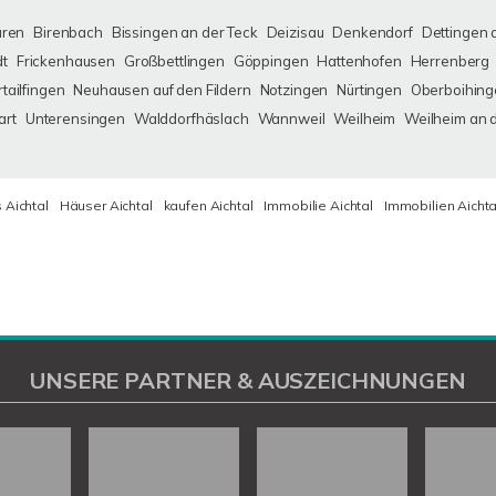
uren
Birenbach
Bissingen an der Teck
Deizisau
Denkendorf
Dettingen 
dt
Frickenhausen
Großbettlingen
Göppingen
Hattenhofen
Herrenberg
tailfingen
Neuhausen auf den Fildern
Notzingen
Nürtingen
Oberboihing
art
Unterensingen
Walddorfhäslach
Wannweil
Weilheim
Weilheim an 
 Aichtal
Häuser Aichtal
kaufen Aichtal
Immobilie Aichtal
Immobilien Aichta
UNSERE PARTNER & AUSZEICHNUNGEN