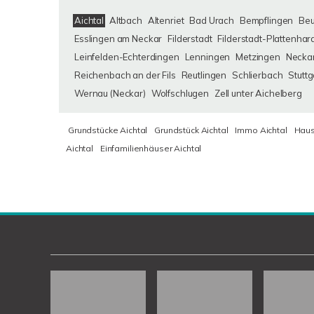
Aichtal
Altbach
Altenriet
Bad Urach
Bempflingen
Be
Esslingen am Neckar
Filderstadt
Filderstadt-Plattenhar
Leinfelden-Echterdingen
Lenningen
Metzingen
Neckar
Reichenbach an der Fils
Reutlingen
Schlierbach
Stuttg
Wernau (Neckar)
Wolfschlugen
Zell unter Aichelberg
Grundstücke Aichtal
Grundstück Aichtal
Immo Aichtal
Haus
Aichtal
Einfamilienhäuser Aichtal