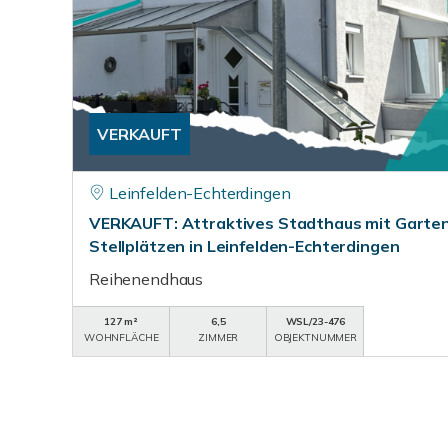
VERKAUFT
Leinfelden-Echterdingen
VERKAUFT: Attraktives Stadthaus mit Garten
Stellplätzen in Leinfelden-Echterdingen
Reihenendhaus
127 m²
6,5
WSL/23-476
WOHNFLÄCHE
ZIMMER
OBJEKTNUMMER