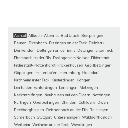
Aichtal
Altbach
Altenriet
Bad Urach
Bempflingen
Beuren
Birenbach
Bissingen an der Teck
Deizisau
Denkendorf
Dettingen an der Erms
Dettingen unter Teck
Ebersbach an der Fils
Esslingen am Neckar
Filderstadt
Filderstadt-Plattenhardt
Frickenhausen
Großbettlingen
Göppingen
Hattenhofen
Herrenberg
Hochdorf
Kirchheim unter Teck
Kusterdingen
Köngen
Leinfelden-Echterdingen
Lenningen
Metzingen
Neckartailfingen
Neuhausen auf den Fildern
Notzingen
Nürtingen
Oberboihingen
Ohmden
Ostfildern
Owen
Rechberghausen
Reichenbach an der Fils
Reutlingen
Schlierbach
Stuttgart
Unterensingen
Walddorfhäslach
Weilheim
Weilheim an der Teck
Wendlingen