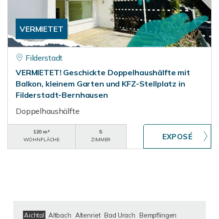
VERMIETET
Filderstadt
VERMIETET! Geschickte Doppelhaushälfte mit
Balkon, kleinem Garten und KFZ-Stellplatz in
Filderstadt-Bernhausen
Doppelhaushälfte
120 m²
5
WOHNFLÄCHE
ZIMMER
Aichtal
Altbach
Altenriet
Bad Urach
Bempflingen