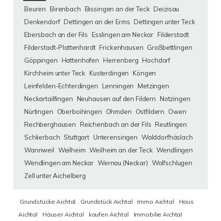
Beuren
Birenbach
Bissingen an der Teck
Deizisau
Denkendorf
Dettingen an der Erms
Dettingen unter Teck
Ebersbach an der Fils
Esslingen am Neckar
Filderstadt
Filderstadt-Plattenhardt
Frickenhausen
Großbettlingen
Göppingen
Hattenhofen
Herrenberg
Hochdorf
Kirchheim unter Teck
Kusterdingen
Köngen
Leinfelden-Echterdingen
Lenningen
Metzingen
Neckartailfingen
Neuhausen auf den Fildern
Notzingen
Nürtingen
Oberboihingen
Ohmden
Ostfildern
Owen
Rechberghausen
Reichenbach an der Fils
Reutlingen
Schlierbach
Stuttgart
Unterensingen
Walddorfhäslach
Wannweil
Weilheim
Weilheim an der Teck
Wendlingen
Wendlingen am Neckar
Wernau (Neckar)
Wolfschlugen
Zell unter Aichelberg
Grundstücke Aichtal
Grundstück Aichtal
Immo Aichtal
Haus
Aichtal
Häuser Aichtal
kaufen Aichtal
Immobilie Aichtal