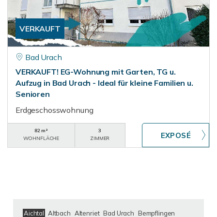
VERKAUFT
Bad Urach
VERKAUFT! EG-Wohnung mit Garten, TG u.
Aufzug in Bad Urach - Ideal für kleine Familien u.
Senioren
Erdgeschosswohnung
82 m²
3
WOHNFLÄCHE
ZIMMER
Aichtal
Altbach
Altenriet
Bad Urach
Bempflingen