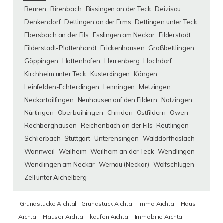
Beuren
Birenbach
Bissingen an der Teck
Deizisau
Denkendorf
Dettingen an der Erms
Dettingen unter Teck
Ebersbach an der Fils
Esslingen am Neckar
Filderstadt
Filderstadt-Plattenhardt
Frickenhausen
Großbettlingen
Göppingen
Hattenhofen
Herrenberg
Hochdorf
Kirchheim unter Teck
Kusterdingen
Köngen
Leinfelden-Echterdingen
Lenningen
Metzingen
Neckartailfingen
Neuhausen auf den Fildern
Notzingen
Nürtingen
Oberboihingen
Ohmden
Ostfildern
Owen
Rechberghausen
Reichenbach an der Fils
Reutlingen
Schlierbach
Stuttgart
Unterensingen
Walddorfhäslach
Wannweil
Weilheim
Weilheim an der Teck
Wendlingen
Wendlingen am Neckar
Wernau (Neckar)
Wolfschlugen
Zell unter Aichelberg
Grundstücke Aichtal
Grundstück Aichtal
Immo Aichtal
Haus
Aichtal
Häuser Aichtal
kaufen Aichtal
Immobilie Aichtal