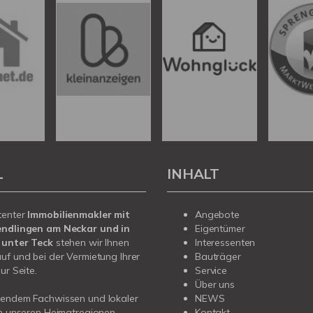
L
INHALT
tenter
Immobilienmakler mit
Angebote
endlingen am Neckar und in
Eigentümer
 unter Teck
stehen wir Ihnen
Interessenten
uf und bei der Vermietung Ihrer
Bauträger
ur Seite.
Service
Über uns
sendem Fachwissen und lokaler
NEWS
in unseren Heimatregionen
Kontakt