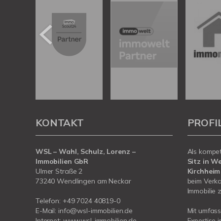
KONTAKT
PROFI
WSL – Wahl, Schulz, Lorenz –
Als kompe
Immobilien GbR
Sitz in W
Ulmer Straße 2
Kirchheim
73240 Wendlingen am Neckar
beim Verka
Immobilie z
Telefon:
+49 7024 40819-0
E-Mail:
info@wsl-immobilien.de
Mit umfas
Internet:
www.wsl-immobilien.de
Expertise 