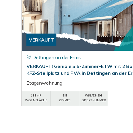
VERKAUFT
Dettingen an der Erms
VERKAUFT! Geniale 5,5-Zimmer-ETW mit 2 Bäd
KFZ-Stellplatz und PVA in Dettingen an der E
Etagenwohnung
138 m²
5,5
WSL/23-903
WOHNFLÄCHE
ZIMMER
OBJEKTNUMMER