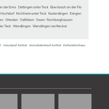
an der Erms
Dettingen unter Teck
Ebersbach an der Fils
Hochdorf
Kirchheim unter Teck
Kusterdingen
Köngen
en
Ohmden
Ostfildern
Owen
Rechberghausen
der Teck
Wendlingen
Wendlingen am Neckar
l
Hauskauf Aichtal
Immobilienkauf Aichtal
Einfamilienhaus