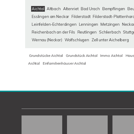
Aichtal
Altbach
Altenriet
Bad Urach
Bempflingen
Be
Esslingen am Neckar
Filderstadt
Filderstadt-Plattenhar
Leinfelden-Echterdingen
Lenningen
Metzingen
Neckar
Reichenbach an der Fils
Reutlingen
Schlierbach
Stuttg
Wernau (Neckar)
Wolfschlugen
Zell unter Aichelberg
Grundstücke Aichtal
Grundstück Aichtal
Immo Aichtal
Haus
Aichtal
Einfamilienhäuser Aichtal