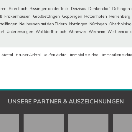
uren
Birenbach
Bissingen an der Teck
Deizisau
Denkendorf
Dettingen 
dt
Frickenhausen
Großbettlingen
Göppingen
Hattenhofen
Herrenberg
tailfingen
Neuhausen auf den Fildern
Notzingen
Nürtingen
Oberboihing
art
Unterensingen
Walddorfhäslach
Wannweil
Weilheim
Weilheim an 
 Aichtal
Häuser Aichtal
kaufen Aichtal
Immobilie Aichtal
Immobilien Aichta
UNSERE PARTNER & AUSZEICHNUNGEN