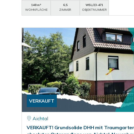
148 m²
6,5
WSL/23-471
WOHNFLÄCHE
ZIMMER
OBJEKTNUMMER
VERKAUFT
Aichtal
VERKAUFT! Grundsolide DHH mit Traumgarten