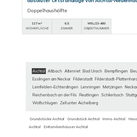
absoluter Ortsrandlage von Aichtal-Neuenha
Doppelhaushälfte
127 m²
6,5
WSL/23-480
WOHNFLÄCHE
ZIMMER
OBJEKTNUMMER
Aichtal
Altbach
Altenriet
Bad Urach
Bempflingen
Be
Esslingen am Neckar
Filderstadt
Filderstadt-Plattenhar
Leinfelden-Echterdingen
Lenningen
Metzingen
Neckar
Reichenbach an der Fils
Reutlingen
Schlierbach
Stuttg
Wolfschlugen
Zell unter Aichelberg
Grundstücke Aichtal
Grundstück Aichtal
Immo Aichtal
Haus
Aichtal
Einfamilienhäuser Aichtal