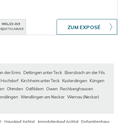
WSL/23-319
ZUM EXPOSÉ
BJEKTNUMMER
an der Erms
Dettingen unter Teck
Ebersbach an der Fils
Hochdorf
Kirchheim unter Teck
Kusterdingen
Köngen
en
Ohmden
Ostfildern
Owen
Rechberghausen
ndlingen
Wendlingen am Neckar
Wernau (Neckar)
l
Hauskauf Aichtal
Immobilienkauf Aichtal
Einfamilienhaus