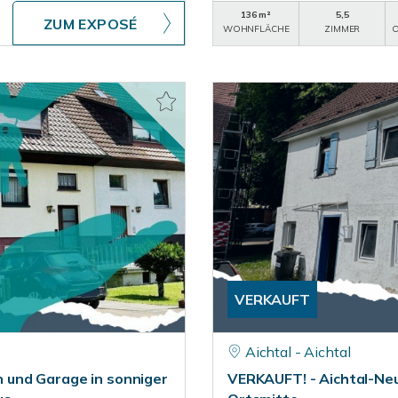
136 m²
5,5
ZUM EXPOSÉ
WOHNFLÄCHE
ZIMMER
O
VERKAUFT
Aichtal - Aichtal
 und Garage in sonniger
VERKAUFT! - Aichtal-Neue