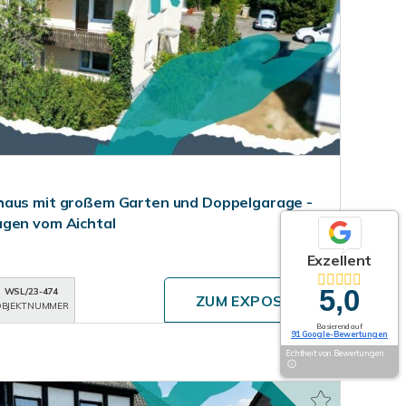
haus mit großem Garten und Doppelgarage -
agen vom Aichtal
Exzellent
5,0
WSL/23-474
ZUM EXPOSÉ
BJEKTNUMMER
Basierend auf
91 Google-Bewertungen
Echtheit von Bewertungen