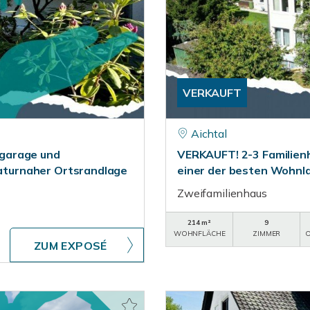
VERKAUFT
Aichtal
garage und
VERKAUFT! 2-3 Familien
 naturnaher Ortsrandlage
einer der besten Wohnl
Zweifamilienhaus
214 m²
9
WOHNFLÄCHE
ZIMMER
O
ZUM EXPOSÉ