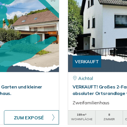
VERKAUFT
Aichtal
Garten und kleiner
VERKAUFT! Großes 2-Fam
haus.
absoluter Ortsrandlage
Zweifamilienhaus
189 m²
8
ZUM EXPOSÉ
WOHNFLÄCHE
ZIMMER
O