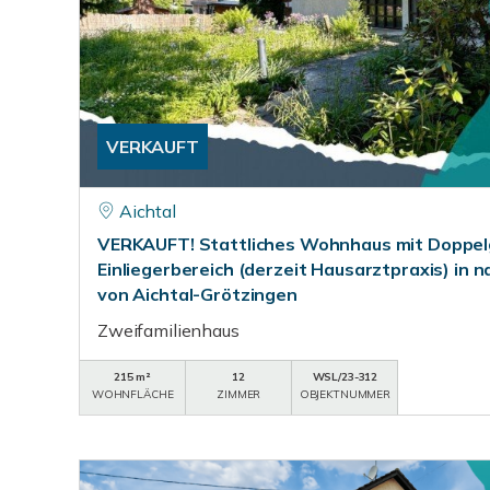
VERKAUFT
Aichtal
VERKAUFT! Stattliches Wohnhaus mit Doppel
Einliegerbereich (derzeit Hausarztpraxis) in
von Aichtal-Grötzingen
Zweifamilienhaus
215 m²
12
WSL/23-312
WOHNFLÄCHE
ZIMMER
OBJEKTNUMMER