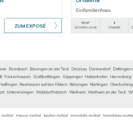
us
Ortsmitte
Einfamilienhaus
50 m²
4
ZUM EXPOSÉ
WOHNFLÄCHE
ZIMMER
O
uren
Birenbach
Bissingen an der Teck
Deizisau
Denkendorf
Dettingen 
dt
Frickenhausen
Großbettlingen
Göppingen
Hattenhofen
Herrenberg
tailfingen
Neuhausen auf den Fildern
Notzingen
Nürtingen
Oberboihing
art
Unterensingen
Walddorfhäslach
Weilheim
Weilheim an der Teck
We
 Aichtal
Häuser Aichtal
kaufen Aichtal
Immobilie Aichtal
Immobilien Aichta