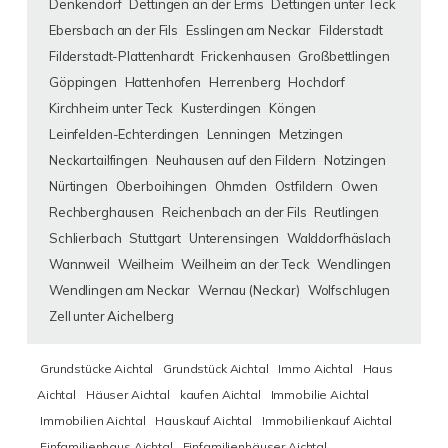
Denkendorf
Dettingen an der Erms
Dettingen unter Teck
Ebersbach an der Fils
Esslingen am Neckar
Filderstadt
Filderstadt-Plattenhardt
Frickenhausen
Großbettlingen
Göppingen
Hattenhofen
Herrenberg
Hochdorf
Kirchheim unter Teck
Kusterdingen
Köngen
Leinfelden-Echterdingen
Lenningen
Metzingen
Neckartailfingen
Neuhausen auf den Fildern
Notzingen
Nürtingen
Oberboihingen
Ohmden
Ostfildern
Owen
Rechberghausen
Reichenbach an der Fils
Reutlingen
Schlierbach
Stuttgart
Unterensingen
Walddorfhäslach
Wannweil
Weilheim
Weilheim an der Teck
Wendlingen
Wendlingen am Neckar
Wernau (Neckar)
Wolfschlugen
Zell unter Aichelberg
Grundstücke Aichtal
Grundstück Aichtal
Immo Aichtal
Haus
Aichtal
Häuser Aichtal
kaufen Aichtal
Immobilie Aichtal
Immobilien Aichtal
Hauskauf Aichtal
Immobilienkauf Aichtal
Einfamilienhaus Aichtal
Einfamilienhäuser Aichtal