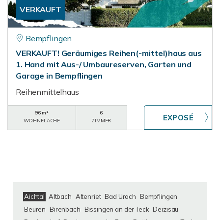
VERKAUFT
Bempflingen
VERKAUFT! Geräumiges Reihen(-mittel)haus aus
1. Hand mit Aus-/ Umbaureserven, Garten und
Garage in Bempflingen
Reihenmittelhaus
96 m²
6
WOHNFLÄCHE
ZIMMER
Aichtal
Altbach
Altenriet
Bad Urach
Bempflingen
Beuren
Birenbach
Bissingen an der Teck
Deizisau