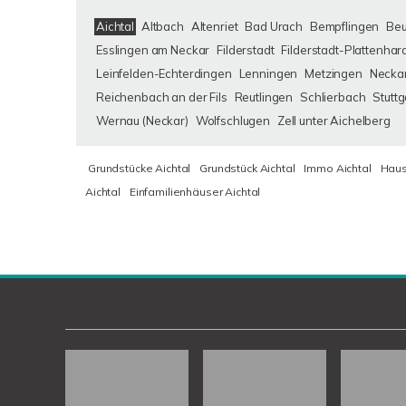
Aichtal
Altbach
Altenriet
Bad Urach
Bempflingen
Be
Esslingen am Neckar
Filderstadt
Filderstadt-Plattenhar
Leinfelden-Echterdingen
Lenningen
Metzingen
Neckar
Reichenbach an der Fils
Reutlingen
Schlierbach
Stuttg
Wernau (Neckar)
Wolfschlugen
Zell unter Aichelberg
Grundstücke Aichtal
Grundstück Aichtal
Immo Aichtal
Haus
Aichtal
Einfamilienhäuser Aichtal