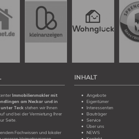
L
INHALT
tenter
Immobilienmakler mit
Angebote
endlingen am Neckar und in
Eigentümer
 unter Teck
stehen wir Ihnen
Interessenten
uf und bei der Vermietung Ihrer
Bauträger
ur Seite.
Service
Über uns
sendem Fachwissen und lokaler
NEWS
in unseren Heimatregionen
Kontakt