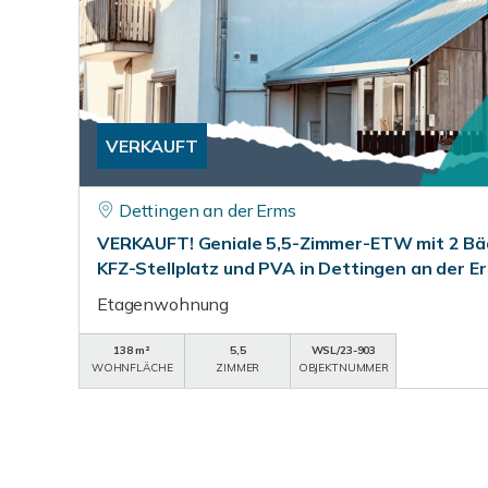
VERKAUFT
Dettingen an der Erms
VERKAUFT! Geniale 5,5-Zimmer-ETW mit 2 Bäd
KFZ-Stellplatz und PVA in Dettingen an der E
Etagenwohnung
138 m²
5,5
WSL/23-903
WOHNFLÄCHE
ZIMMER
OBJEKTNUMMER