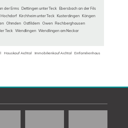
an der Erms
Dettingen unter Teck
Ebersbach an der Fils
Hochdorf
Kirchheim unter Teck
Kusterdingen
Köngen
en
Ohmden
Ostfildern
Owen
Rechberghausen
der Teck
Wendlingen
Wendlingen am Neckar
l
Hauskauf Aichtal
Immobilienkauf Aichtal
Einfamilienhaus