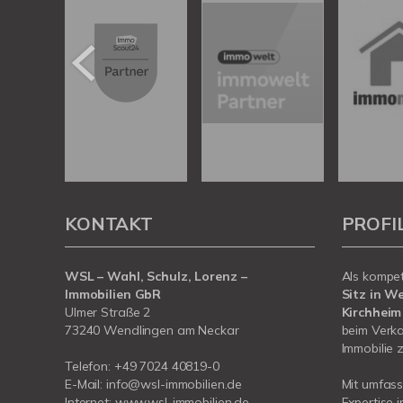
KONTAKT
PROFI
WSL – Wahl, Schulz, Lorenz –
Als kompe
Immobilien GbR
Sitz in W
Ulmer Straße 2
Kirchheim
73240 Wendlingen am Neckar
beim Verka
Immobilie z
Telefon:
+49 7024 40819-0
E-Mail:
info@wsl-immobilien.de
Mit umfas
Internet:
www.wsl-immobilien.de
Expertise 