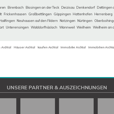
uren
Birenbach
Bissingen an der Teck
Deizisau
Denkendorf
Dettingen 
dt
Frickenhausen
Großbettlingen
Göppingen
Hattenhofen
Herrenberg
tailfingen
Neuhausen auf den Fildern
Notzingen
Nürtingen
Oberboihing
art
Unterensingen
Walddorfhäslach
Wannweil
Weilheim
Weilheim an 
 Aichtal
Häuser Aichtal
kaufen Aichtal
Immobilie Aichtal
Immobilien Aichta
UNSERE PARTNER & AUSZEICHNUNGEN