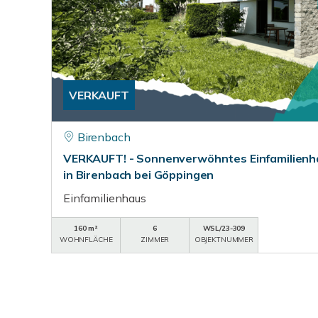
VERKAUFT
Birenbach
VERKAUFT! - Sonnenverwöhntes Einfamilienh
in Birenbach bei Göppingen
Einfamilienhaus
160 m²
6
WSL/23-309
WOHNFLÄCHE
ZIMMER
OBJEKTNUMMER