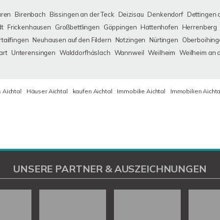
uren
Birenbach
Bissingen an der Teck
Deizisau
Denkendorf
Dettingen 
dt
Frickenhausen
Großbettlingen
Göppingen
Hattenhofen
Herrenberg
tailfingen
Neuhausen auf den Fildern
Notzingen
Nürtingen
Oberboihing
art
Unterensingen
Walddorfhäslach
Wannweil
Weilheim
Weilheim an 
 Aichtal
Häuser Aichtal
kaufen Aichtal
Immobilie Aichtal
Immobilien Aichta
UNSERE PARTNER & AUSZEICHNUNGEN