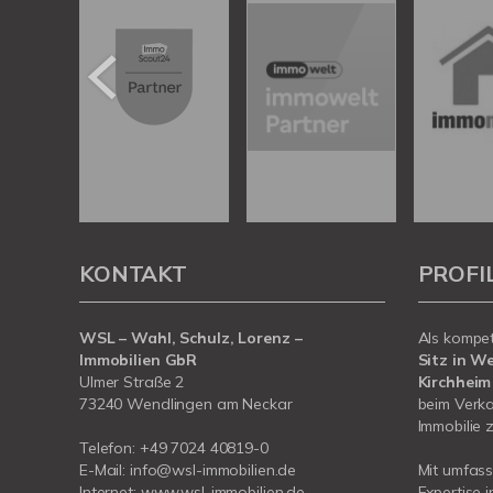
KONTAKT
PROFI
WSL – Wahl, Schulz, Lorenz –
Als kompe
Immobilien GbR
Sitz in W
Ulmer Straße 2
Kirchheim
73240 Wendlingen am Neckar
beim Verka
Immobilie z
Telefon:
+49 7024 40819-0
E-Mail:
info@wsl-immobilien.de
Mit umfas
Internet:
www.wsl-immobilien.de
Expertise 