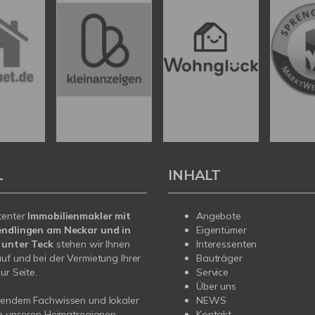
L
INHALT
tenter
Immobilienmakler mit
Angebote
endlingen am Neckar und in
Eigentümer
 unter Teck
stehen wir Ihnen
Interessenten
uf und bei der Vermietung Ihrer
Bauträger
ur Seite.
Service
Über uns
sendem Fachwissen und lokaler
NEWS
in unseren Heimatregionen
Kontakt