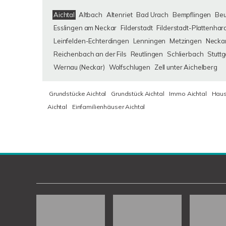
Aichtal
Altbach
Altenriet
Bad Urach
Bempflingen
Be
Esslingen am Neckar
Filderstadt
Filderstadt-Plattenhar
Leinfelden-Echterdingen
Lenningen
Metzingen
Neckar
Reichenbach an der Fils
Reutlingen
Schlierbach
Stuttg
Wernau (Neckar)
Wolfschlugen
Zell unter Aichelberg
Grundstücke Aichtal
Grundstück Aichtal
Immo Aichtal
Haus
Aichtal
Einfamilienhäuser Aichtal