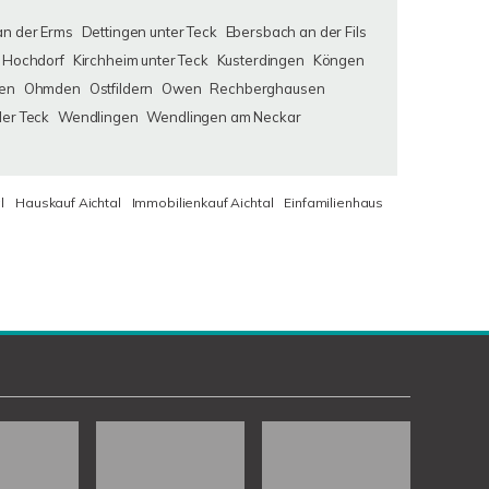
an der Erms
Dettingen unter Teck
Ebersbach an der Fils
Hochdorf
Kirchheim unter Teck
Kusterdingen
Köngen
en
Ohmden
Ostfildern
Owen
Rechberghausen
der Teck
Wendlingen
Wendlingen am Neckar
l
Hauskauf Aichtal
Immobilienkauf Aichtal
Einfamilienhaus