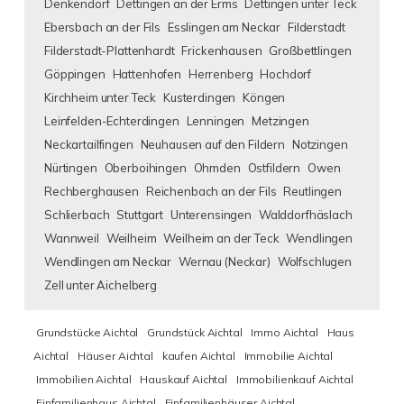
Denkendorf
Dettingen an der Erms
Dettingen unter Teck
Ebersbach an der Fils
Esslingen am Neckar
Filderstadt
Filderstadt-Plattenhardt
Frickenhausen
Großbettlingen
Göppingen
Hattenhofen
Herrenberg
Hochdorf
Kirchheim unter Teck
Kusterdingen
Köngen
Leinfelden-Echterdingen
Lenningen
Metzingen
Neckartailfingen
Neuhausen auf den Fildern
Notzingen
Nürtingen
Oberboihingen
Ohmden
Ostfildern
Owen
Rechberghausen
Reichenbach an der Fils
Reutlingen
Schlierbach
Stuttgart
Unterensingen
Walddorfhäslach
Wannweil
Weilheim
Weilheim an der Teck
Wendlingen
Wendlingen am Neckar
Wernau (Neckar)
Wolfschlugen
Zell unter Aichelberg
Grundstücke Aichtal
Grundstück Aichtal
Immo Aichtal
Haus
Aichtal
Häuser Aichtal
kaufen Aichtal
Immobilie Aichtal
Immobilien Aichtal
Hauskauf Aichtal
Immobilienkauf Aichtal
Einfamilienhaus Aichtal
Einfamilienhäuser Aichtal