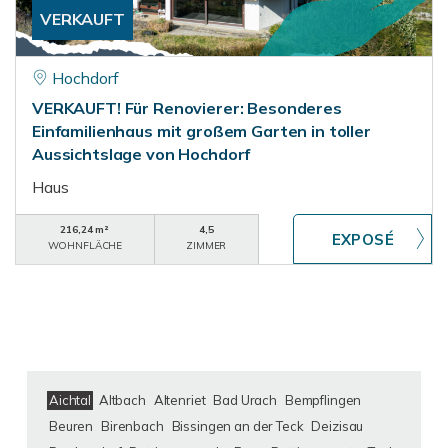
VERKAUFT
Hochdorf
VERKAUFT! Für Renovierer: Besonderes
Einfamilienhaus mit großem Garten in toller
Aussichtslage von Hochdorf
Haus
216,24 m²
4,5
WOHNFLÄCHE
ZIMMER
Aichtal
Altbach
Altenriet
Bad Urach
Bempflingen
Beuren
Birenbach
Bissingen an der Teck
Deizisau