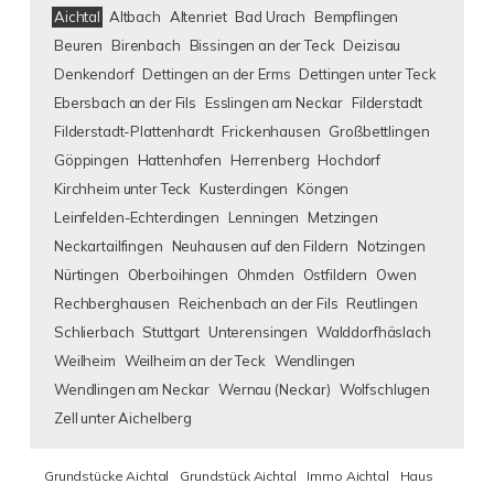
Aichtal
Altbach
Altenriet
Bad Urach
Bempflingen
Beuren
Birenbach
Bissingen an der Teck
Deizisau
Denkendorf
Dettingen an der Erms
Dettingen unter Teck
Ebersbach an der Fils
Esslingen am Neckar
Filderstadt
Filderstadt-Plattenhardt
Frickenhausen
Großbettlingen
Göppingen
Hattenhofen
Herrenberg
Hochdorf
Kirchheim unter Teck
Kusterdingen
Köngen
Leinfelden-Echterdingen
Lenningen
Metzingen
Neckartailfingen
Neuhausen auf den Fildern
Notzingen
Nürtingen
Oberboihingen
Ohmden
Ostfildern
Owen
Rechberghausen
Reichenbach an der Fils
Reutlingen
Schlierbach
Stuttgart
Unterensingen
Walddorfhäslach
Weilheim
Weilheim an der Teck
Wendlingen
Wendlingen am Neckar
Wernau (Neckar)
Wolfschlugen
Zell unter Aichelberg
Grundstücke Aichtal
Grundstück Aichtal
Immo Aichtal
Haus