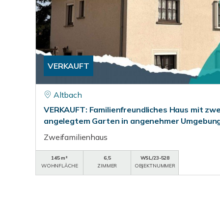
VERKAUFT
Altbach
VERKAUFT: Familienfreundliches Haus mit zwei 
angelegtem Garten in angenehmer Umgebung
Zweifamilienhaus
145 m²
6,5
WSL/23-528
WOHNFLÄCHE
ZIMMER
OBJEKTNUMMER