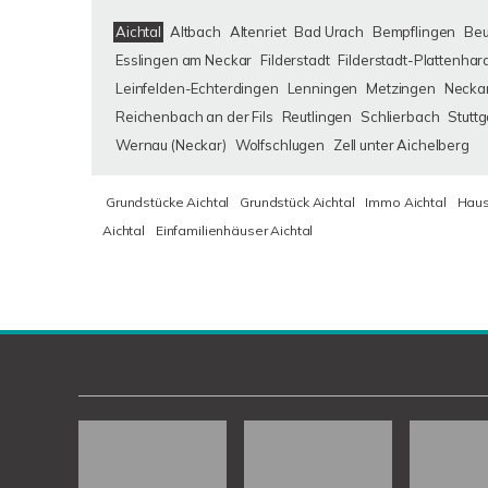
Aichtal
Altbach
Altenriet
Bad Urach
Bempflingen
Be
Esslingen am Neckar
Filderstadt
Filderstadt-Plattenhar
Leinfelden-Echterdingen
Lenningen
Metzingen
Neckar
Reichenbach an der Fils
Reutlingen
Schlierbach
Stuttg
Wernau (Neckar)
Wolfschlugen
Zell unter Aichelberg
Grundstücke Aichtal
Grundstück Aichtal
Immo Aichtal
Haus
Aichtal
Einfamilienhäuser Aichtal