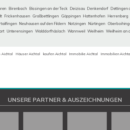
uren
Birenbach
Bissingen an der Teck
Deizisau
Denkendorf
Dettingen 
dt
Frickenhausen
Großbettlingen
Göppingen
Hattenhofen
Herrenberg
tailfingen
Neuhausen auf den Fildern
Notzingen
Nürtingen
Oberboihing
art
Unterensingen
Walddorfhäslach
Wannweil
Weilheim
Weilheim an 
 Aichtal
Häuser Aichtal
kaufen Aichtal
Immobilie Aichtal
Immobilien Aichta
UNSERE PARTNER & AUSZEICHNUNGEN