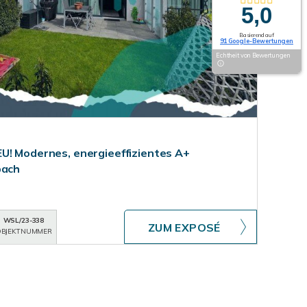
5,0
Basierend auf
91 Google-Bewertungen
Echtheit von Bewertungen
U! Modernes, energieeffizientes A+
bach
WSL/23-338
ZUM EXPOSÉ
BJEKTNUMMER