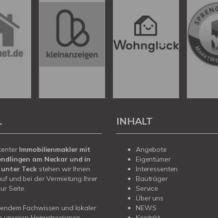
L
INHALT
tenter
Immobilienmakler mit
Angebote
endlingen am Neckar und in
Eigentümer
 unter Teck
stehen wir Ihnen
Interessenten
uf und bei der Vermietung Ihrer
Bauträger
ur Seite.
Service
Über uns
sendem Fachwissen und lokaler
NEWS
in unseren Heimatregionen
Kontakt