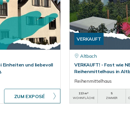
VERKAUFT
Altbach
Einheiten und liebevoll
VERKAUFT! - Fast wie NE
.
Reihenmittelhaus in Alt
Reihenmittelhaus
113 m²
5
ZUM EXPOSÉ
WOHNFLÄCHE
ZIMMER
O