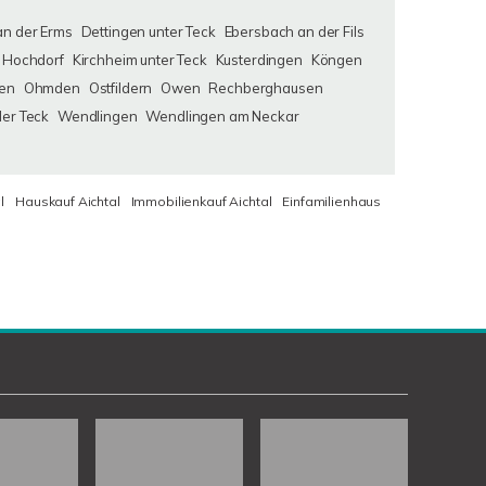
an der Erms
Dettingen unter Teck
Ebersbach an der Fils
Hochdorf
Kirchheim unter Teck
Kusterdingen
Köngen
en
Ohmden
Ostfildern
Owen
Rechberghausen
der Teck
Wendlingen
Wendlingen am Neckar
l
Hauskauf Aichtal
Immobilienkauf Aichtal
Einfamilienhaus