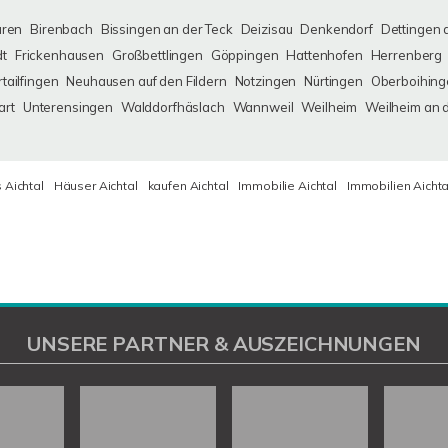
uren
Birenbach
Bissingen an der Teck
Deizisau
Denkendorf
Dettingen 
dt
Frickenhausen
Großbettlingen
Göppingen
Hattenhofen
Herrenberg
tailfingen
Neuhausen auf den Fildern
Notzingen
Nürtingen
Oberboihing
art
Unterensingen
Walddorfhäslach
Wannweil
Weilheim
Weilheim an 
 Aichtal
Häuser Aichtal
kaufen Aichtal
Immobilie Aichtal
Immobilien Aichta
UNSERE PARTNER & AUSZEICHNUNGEN