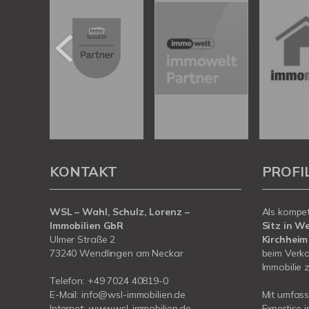
KONTAKT
PROFI
WSL – Wahl, Schulz, Lorenz –
Als kompe
Immobilien GbR
Sitz in W
Ulmer Straße 2
Kirchheim
73240 Wendlingen am Neckar
beim Verka
Immobilie z
Telefon:
+49 7024 40819-0
E-Mail:
info@wsl-immobilien.de
Mit umfas
Internet:
www.wsl-immobilien.de
Expertise 