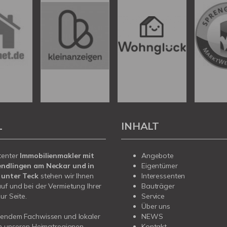
L
INHALT
tenter
Immobilienmakler mit
Angebote
endlingen am Neckar und in
Eigentümer
 unter Teck
stehen wir Ihnen
Interessenten
uf und bei der Vermietung Ihrer
Bauträger
ur Seite.
Service
Über uns
sendem Fachwissen und lokaler
NEWS
in unseren Heimatregionen
Kontakt