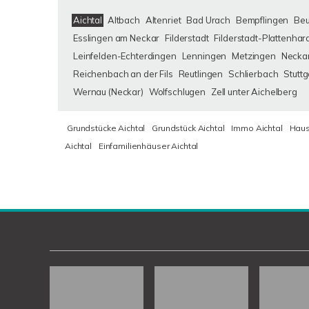
Aichtal
Altbach
Altenriet
Bad Urach
Bempflingen
Be
Esslingen am Neckar
Filderstadt
Filderstadt-Plattenhar
Leinfelden-Echterdingen
Lenningen
Metzingen
Neckar
Reichenbach an der Fils
Reutlingen
Schlierbach
Stuttg
Wernau (Neckar)
Wolfschlugen
Zell unter Aichelberg
Grundstücke Aichtal
Grundstück Aichtal
Immo Aichtal
Haus
Aichtal
Einfamilienhäuser Aichtal