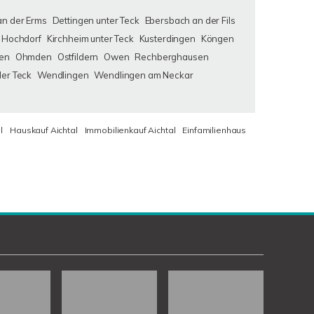
an der Erms
Dettingen unter Teck
Ebersbach an der Fils
Hochdorf
Kirchheim unter Teck
Kusterdingen
Köngen
en
Ohmden
Ostfildern
Owen
Rechberghausen
der Teck
Wendlingen
Wendlingen am Neckar
l
Hauskauf Aichtal
Immobilienkauf Aichtal
Einfamilienhaus