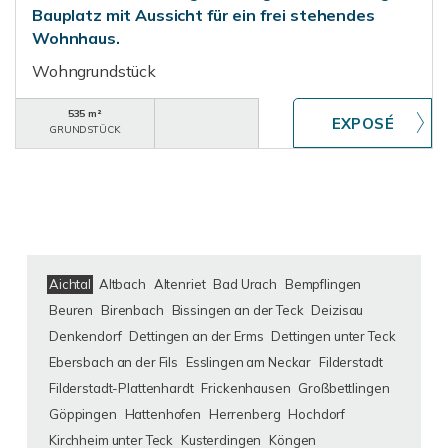
Bauplatz mit Aussicht für ein frei stehendes
Wohnhaus.
Wohngrundstück
535 m²
GRUNDSTÜCK
Aichtal
Altbach
Altenriet
Bad Urach
Bempflingen
Beuren
Birenbach
Bissingen an der Teck
Deizisau
Denkendorf
Dettingen an der Erms
Dettingen unter Teck
Ebersbach an der Fils
Esslingen am Neckar
Filderstadt
Filderstadt-Plattenhardt
Frickenhausen
Großbettlingen
Göppingen
Hattenhofen
Herrenberg
Hochdorf
Kirchheim unter Teck
Kusterdingen
Köngen