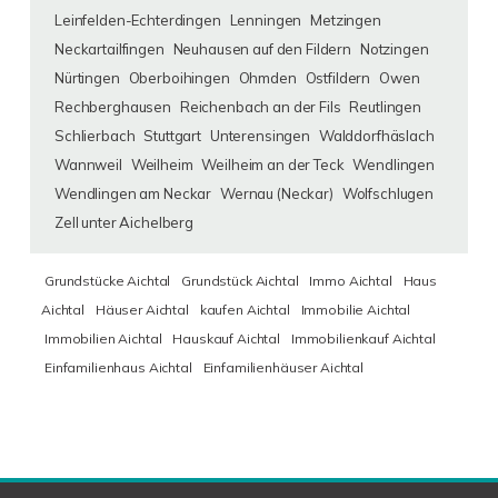
Leinfelden-Echterdingen
Lenningen
Metzingen
Neckartailfingen
Neuhausen auf den Fildern
Notzingen
Nürtingen
Oberboihingen
Ohmden
Ostfildern
Owen
Rechberghausen
Reichenbach an der Fils
Reutlingen
Schlierbach
Stuttgart
Unterensingen
Walddorfhäslach
Wannweil
Weilheim
Weilheim an der Teck
Wendlingen
Wendlingen am Neckar
Wernau (Neckar)
Wolfschlugen
Zell unter Aichelberg
Grundstücke Aichtal
Grundstück Aichtal
Immo Aichtal
Haus
Aichtal
Häuser Aichtal
kaufen Aichtal
Immobilie Aichtal
Immobilien Aichtal
Hauskauf Aichtal
Immobilienkauf Aichtal
Einfamilienhaus Aichtal
Einfamilienhäuser Aichtal