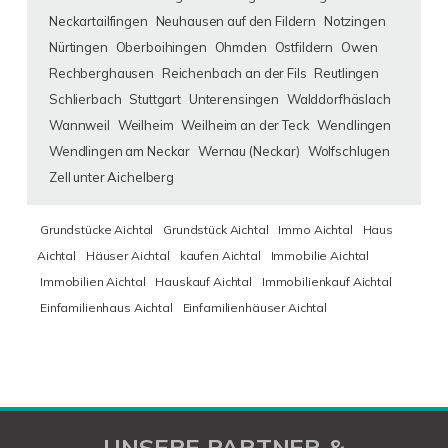
Neckartailfingen
Neuhausen auf den Fildern
Notzingen
Nürtingen
Oberboihingen
Ohmden
Ostfildern
Owen
Rechberghausen
Reichenbach an der Fils
Reutlingen
Schlierbach
Stuttgart
Unterensingen
Walddorfhäslach
Wannweil
Weilheim
Weilheim an der Teck
Wendlingen
Wendlingen am Neckar
Wernau (Neckar)
Wolfschlugen
Zell unter Aichelberg
Grundstücke Aichtal
Grundstück Aichtal
Immo Aichtal
Haus
Aichtal
Häuser Aichtal
kaufen Aichtal
Immobilie Aichtal
Immobilien Aichtal
Hauskauf Aichtal
Immobilienkauf Aichtal
Einfamilienhaus Aichtal
Einfamilienhäuser Aichtal
UNSERE PARTNER &