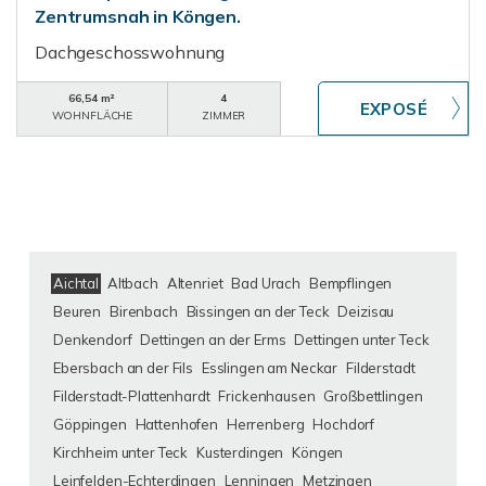
Zentrumsnah in Köngen.
Dachgeschosswohnung
66,54 m²
4
WOHNFLÄCHE
ZIMMER
Aichtal
Altbach
Altenriet
Bad Urach
Bempflingen
Beuren
Birenbach
Bissingen an der Teck
Deizisau
Denkendorf
Dettingen an der Erms
Dettingen unter Teck
Ebersbach an der Fils
Esslingen am Neckar
Filderstadt
Filderstadt-Plattenhardt
Frickenhausen
Großbettlingen
Göppingen
Hattenhofen
Herrenberg
Hochdorf
Kirchheim unter Teck
Kusterdingen
Köngen
Leinfelden-Echterdingen
Lenningen
Metzingen