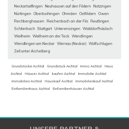
Neckartailfingen
Neuhausen auf den Fildern
Notzingen
Nürtingen
Oberboihingen
Ohmden
Ostfildern
Owen
Rechberghausen
Reichenbach an der Fils
Reutlingen
Schlierbach
Stuttgart
Unterensingen
Walddorfhäslach
Weilheim
Weilheim an der Teck
Wendlingen
Wendlingen am Neckar
Wernau (Neckar)
Wolfschlugen
Zell unter Aichelberg
Grundstücke Aichtal
Grundstück Aichtal
Immo Aichtal
Haus
Aichtal
Häuser Aichtal
kaufen Aichtal
Immobilie Aichtal
Immobilien Aichtal
Hauskauf Aichtal
Immobilienkauf Aichtal
Einfamilienhaus Aichtal
Einfamilienhäuser Aichtal
UNSERE PARTNER &