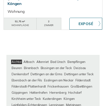
Köngen
Wohnung
51,75 m²
2
WOHNFLÄCHE
ZIMMER
Aichtal
Altbach
Altenriet
Bad Urach
Bempflingen
Beuren
Birenbach
Bissingen an der Teck
Deizisau
Denkendorf
Dettingen an der Erms
Dettingen unter Teck
Ebersbach an der Fils
Esslingen am Neckar
Filderstadt
Filderstadt-Plattenhardt
Frickenhausen
Großbettlingen
Göppingen
Hattenhofen
Herrenberg
Hochdorf
Kirchheim unter Teck
Kusterdingen
Köngen
Leinfelden-Echterdingen
Lenningen
Metzingen