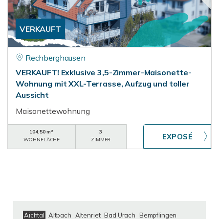
VERKAUFT
Rechberghausen
VERKAUFT! Exklusive 3,5-Zimmer-Maisonette-
Wohnung mit XXL-Terrasse, Aufzug und toller
Aussicht
Maisonettewohnung
104,50 m²
3
WOHNFLÄCHE
ZIMMER
Aichtal
Altbach
Altenriet
Bad Urach
Bempflingen