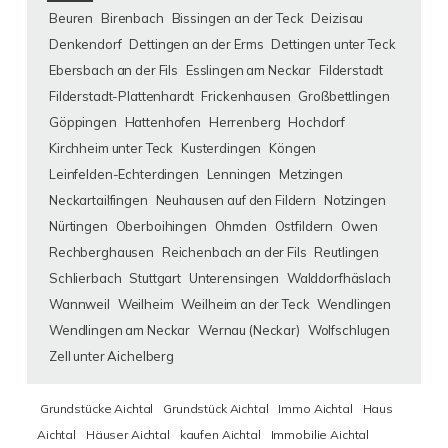
Beuren
Birenbach
Bissingen an der Teck
Deizisau
Denkendorf
Dettingen an der Erms
Dettingen unter Teck
Ebersbach an der Fils
Esslingen am Neckar
Filderstadt
Filderstadt-Plattenhardt
Frickenhausen
Großbettlingen
Göppingen
Hattenhofen
Herrenberg
Hochdorf
Kirchheim unter Teck
Kusterdingen
Köngen
Leinfelden-Echterdingen
Lenningen
Metzingen
Neckartailfingen
Neuhausen auf den Fildern
Notzingen
Nürtingen
Oberboihingen
Ohmden
Ostfildern
Owen
Rechberghausen
Reichenbach an der Fils
Reutlingen
Schlierbach
Stuttgart
Unterensingen
Walddorfhäslach
Wannweil
Weilheim
Weilheim an der Teck
Wendlingen
Wendlingen am Neckar
Wernau (Neckar)
Wolfschlugen
Zell unter Aichelberg
Grundstücke Aichtal
Grundstück Aichtal
Immo Aichtal
Haus
Aichtal
Häuser Aichtal
kaufen Aichtal
Immobilie Aichtal