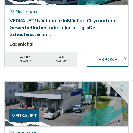
Nürtingen
VERKAUFT! Nürtingen-fußläufige Cityrandlage.
Gewerbefläche/Ladenlokal mit großer
Schaufensterfont
Ladenlokal
114 m²
2,5
FLÄCHE
RÄUME
VERKAUFT