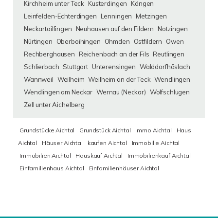
Kirchheim unter Teck
Kusterdingen
Köngen
Leinfelden-Echterdingen
Lenningen
Metzingen
Neckartailfingen
Neuhausen auf den Fildern
Notzingen
Nürtingen
Oberboihingen
Ohmden
Ostfildern
Owen
Rechberghausen
Reichenbach an der Fils
Reutlingen
Schlierbach
Stuttgart
Unterensingen
Walddorfhäslach
Wannweil
Weilheim
Weilheim an der Teck
Wendlingen
Wendlingen am Neckar
Wernau (Neckar)
Wolfschlugen
Zell unter Aichelberg
Grundstücke Aichtal
Grundstück Aichtal
Immo Aichtal
Haus
Aichtal
Häuser Aichtal
kaufen Aichtal
Immobilie Aichtal
Immobilien Aichtal
Hauskauf Aichtal
Immobilienkauf Aichtal
Einfamilienhaus Aichtal
Einfamilienhäuser Aichtal