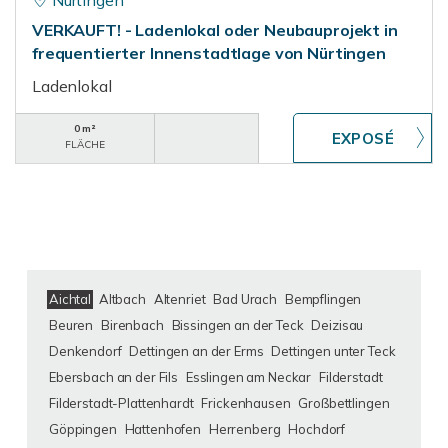
Nürtingen
VERKAUFT! - Ladenlokal oder Neubauprojekt in
frequentierter Innenstadtlage von Nürtingen
Ladenlokal
0 m²
FLÄCHE
Aichtal
Altbach
Altenriet
Bad Urach
Bempflingen
Beuren
Birenbach
Bissingen an der Teck
Deizisau
Denkendorf
Dettingen an der Erms
Dettingen unter Teck
Ebersbach an der Fils
Esslingen am Neckar
Filderstadt
Filderstadt-Plattenhardt
Frickenhausen
Großbettlingen
Göppingen
Hattenhofen
Herrenberg
Hochdorf