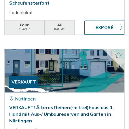
Schaufensterfont
Ladenlokal
114 m²
2,5
FLÄCHE
RÄUME
VERKAUFT
Nürtingen
VERKAUFT! Älteres Reihen(-mittel)haus aus 1.
Hand mit Aus-/ Umbaureserven und Garten in
Nürtingen