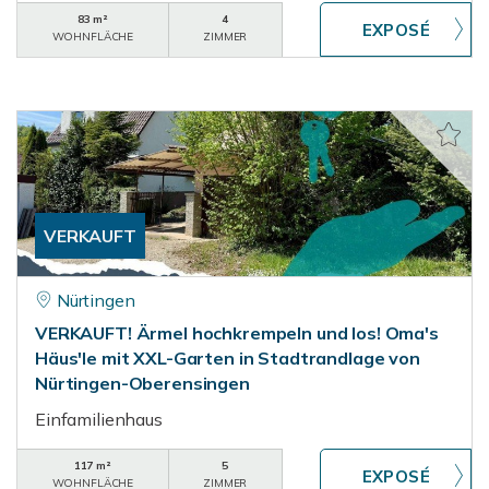
83 m²
4
WOHNFLÄCHE
ZIMMER
VERKAUFT
Nürtingen
VERKAUFT! Ärmel hochkrempeln und los! Oma's
Häus'le mit XXL-Garten in Stadtrandlage von
Nürtingen-Oberensingen
Einfamilienhaus
117 m²
5
WOHNFLÄCHE
ZIMMER