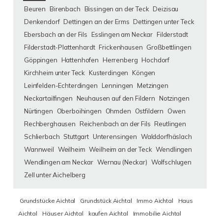
Beuren
Birenbach
Bissingen an der Teck
Deizisau
Denkendorf
Dettingen an der Erms
Dettingen unter Teck
Ebersbach an der Fils
Esslingen am Neckar
Filderstadt
Filderstadt-Plattenhardt
Frickenhausen
Großbettlingen
Göppingen
Hattenhofen
Herrenberg
Hochdorf
Kirchheim unter Teck
Kusterdingen
Köngen
Leinfelden-Echterdingen
Lenningen
Metzingen
Neckartailfingen
Neuhausen auf den Fildern
Notzingen
Nürtingen
Oberboihingen
Ohmden
Ostfildern
Owen
Rechberghausen
Reichenbach an der Fils
Reutlingen
Schlierbach
Stuttgart
Unterensingen
Walddorfhäslach
Wannweil
Weilheim
Weilheim an der Teck
Wendlingen
Wendlingen am Neckar
Wernau (Neckar)
Wolfschlugen
Zell unter Aichelberg
Grundstücke Aichtal
Grundstück Aichtal
Immo Aichtal
Haus
Aichtal
Häuser Aichtal
kaufen Aichtal
Immobilie Aichtal