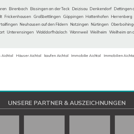
uren
Birenbach
Bissingen an der Teck
Deizisau
Denkendorf
Dettingen 
dt
Frickenhausen
Großbettlingen
Göppingen
Hattenhofen
Herrenberg
tailfingen
Neuhausen auf den Fildern
Notzingen
Nürtingen
Oberboihing
art
Unterensingen
Walddorfhäslach
Wannweil
Weilheim
Weilheim an 
 Aichtal
Häuser Aichtal
kaufen Aichtal
Immobilie Aichtal
Immobilien Aichta
UNSERE PARTNER & AUSZEICHNUNGEN