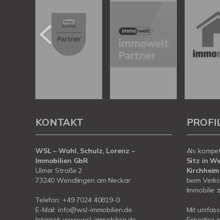
KONTAKT
PROFI
WSL – Wahl, Schulz, Lorenz –
Als kompe
Immobilien GbR
Sitz in W
Ulmer Straße 2
Kirchheim
73240 Wendlingen am Neckar
beim Verka
Immobilie z
Telefon:
+49 7024 40819-0
E-Mail:
info@wsl-immobilien.de
Mit umfas
Internet:
www.wsl-immobilien.de
Expertise 