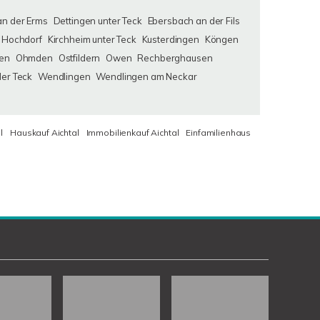
an der Erms
Dettingen unter Teck
Ebersbach an der Fils
Hochdorf
Kirchheim unter Teck
Kusterdingen
Köngen
en
Ohmden
Ostfildern
Owen
Rechberghausen
der Teck
Wendlingen
Wendlingen am Neckar
l
Hauskauf Aichtal
Immobilienkauf Aichtal
Einfamilienhaus