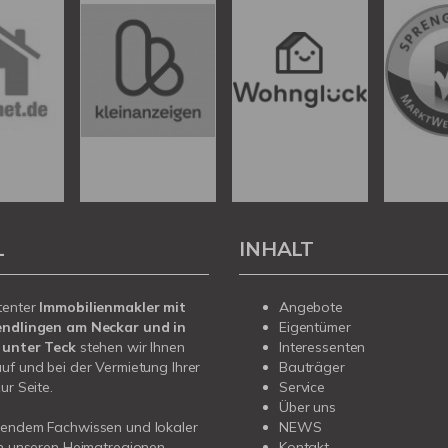
L
INHALT
tenter
Immobilienmakler mit
Angebote
endlingen am Neckar und in
Eigentümer
 unter Teck
stehen wir Ihnen
Interessenten
uf und bei der Vermietung Ihrer
Bauträger
ur Seite.
Service
Über uns
sendem Fachwissen und lokaler
NEWS
in unseren Heimatregionen
Kontakt