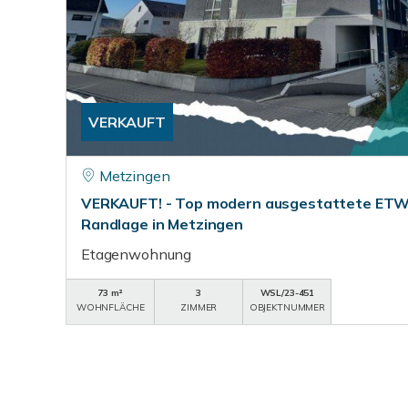
VERKAUFT
Metzingen
VERKAUFT! - Top modern ausgestattete ETW 
Randlage in Metzingen
Etagenwohnung
73 m²
3
WSL/23-451
WOHNFLÄCHE
ZIMMER
OBJEKTNUMMER