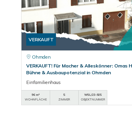
VERKAUFT
Ohmden
VERKAUFT! Für Macher & Alleskönner: Omas H
Bühne & Ausbaupotenzial in Ohmden
Einfamilienhaus
96 m²
5
WSL/23-925
WOHNFLÄCHE
ZIMMER
OBJEKTNUMMER