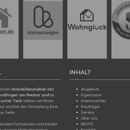
L
INHALT
tenter
Immobilienmakler mit
Angebote
endlingen am Neckar und in
Eigentümer
 unter Teck
stehen wir Ihnen
Interessenten
uf und bei der Vermietung Ihrer
Bauträger
ur Seite.
Service
Über uns
sendem Fachwissen und lokaler
NEWS
in unseren Heimatregionen
Kontakt