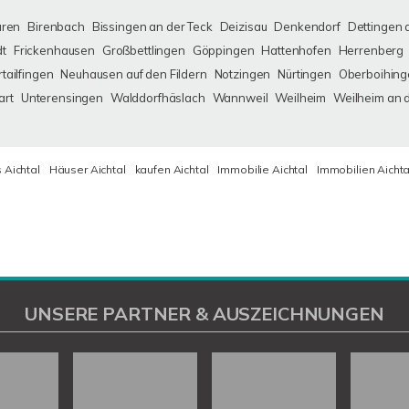
uren
Birenbach
Bissingen an der Teck
Deizisau
Denkendorf
Dettingen 
dt
Frickenhausen
Großbettlingen
Göppingen
Hattenhofen
Herrenberg
tailfingen
Neuhausen auf den Fildern
Notzingen
Nürtingen
Oberboihing
art
Unterensingen
Walddorfhäslach
Wannweil
Weilheim
Weilheim an 
 Aichtal
Häuser Aichtal
kaufen Aichtal
Immobilie Aichtal
Immobilien Aichta
UNSERE PARTNER & AUSZEICHNUNGEN