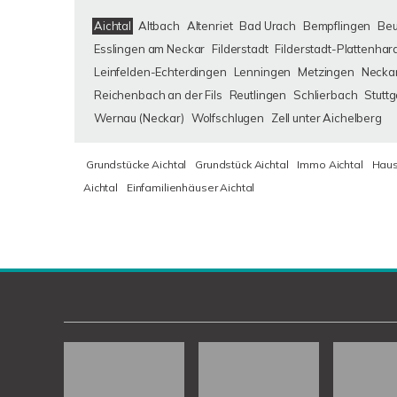
Aichtal
Altbach
Altenriet
Bad Urach
Bempflingen
Be
Esslingen am Neckar
Filderstadt
Filderstadt-Plattenhar
Leinfelden-Echterdingen
Lenningen
Metzingen
Neckar
Reichenbach an der Fils
Reutlingen
Schlierbach
Stuttg
Wernau (Neckar)
Wolfschlugen
Zell unter Aichelberg
Grundstücke Aichtal
Grundstück Aichtal
Immo Aichtal
Haus
Aichtal
Einfamilienhäuser Aichtal