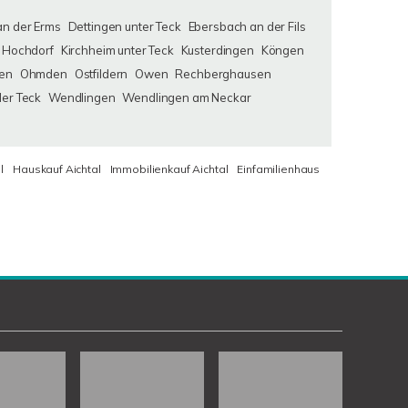
an der Erms
Dettingen unter Teck
Ebersbach an der Fils
Hochdorf
Kirchheim unter Teck
Kusterdingen
Köngen
en
Ohmden
Ostfildern
Owen
Rechberghausen
der Teck
Wendlingen
Wendlingen am Neckar
l
Hauskauf Aichtal
Immobilienkauf Aichtal
Einfamilienhaus