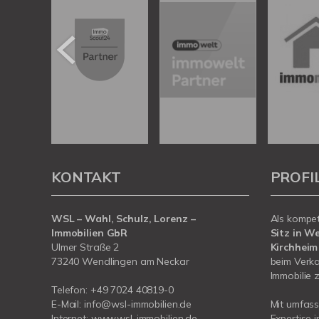
KONTAKT
PROFI
WSL – Wahl, Schulz, Lorenz –
Als kompe
Immobilien GbR
Sitz in W
Ulmer Straße 2
Kirchheim
73240 Wendlingen am Neckar
beim Verka
Immobilie z
Telefon:
+49 7024 40819-0
E-Mail:
info@wsl-immobilien.de
Mit umfas
Internet:
www.wsl-immobilien.de
Expertise 