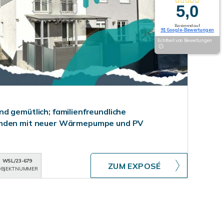
5,0
Basierend auf
91 Google-Bewertungen
Echtheit von Bewertungen
d gemütlich; familienfreundliche
hmden mit neuer Wärmepumpe und PV
WSL/23-679
ZUM EXPOSÉ
BJEKTNUMMER