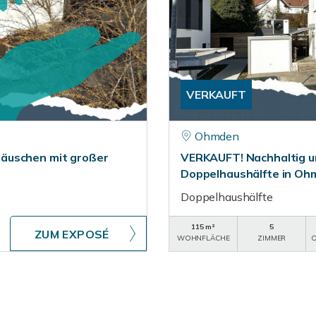
VERKAUFT
Ohmden
äuschen mit großer
VERKAUFT! Nachhaltig un
Doppelhaushälfte in O
Doppelhaushälfte
115 m²
5
ZUM EXPOSÉ
WOHNFLÄCHE
ZIMMER
O