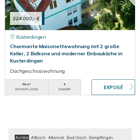
324.000,- €
Kusterdingen
Charmante Maisonettewohnung mit 2 große
Keller, 2 Balkone und moderner Einbauküche in
Kusterdingen
Dachgeschosswohnung
96 m²
4
WOHNFLÄCHE
ZIMMER
Aichtal
Altbach
Altenriet
Bad Urach
Bempflingen