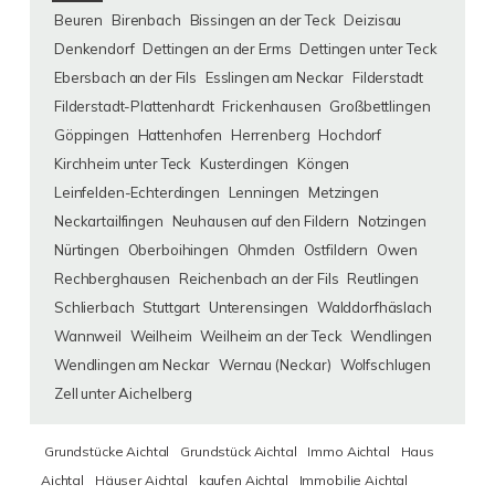
Beuren
Birenbach
Bissingen an der Teck
Deizisau
Denkendorf
Dettingen an der Erms
Dettingen unter Teck
Ebersbach an der Fils
Esslingen am Neckar
Filderstadt
Filderstadt-Plattenhardt
Frickenhausen
Großbettlingen
Göppingen
Hattenhofen
Herrenberg
Hochdorf
Kirchheim unter Teck
Kusterdingen
Köngen
Leinfelden-Echterdingen
Lenningen
Metzingen
Neckartailfingen
Neuhausen auf den Fildern
Notzingen
Nürtingen
Oberboihingen
Ohmden
Ostfildern
Owen
Rechberghausen
Reichenbach an der Fils
Reutlingen
Schlierbach
Stuttgart
Unterensingen
Walddorfhäslach
Wannweil
Weilheim
Weilheim an der Teck
Wendlingen
Wendlingen am Neckar
Wernau (Neckar)
Wolfschlugen
Zell unter Aichelberg
Grundstücke Aichtal
Grundstück Aichtal
Immo Aichtal
Haus
Aichtal
Häuser Aichtal
kaufen Aichtal
Immobilie Aichtal