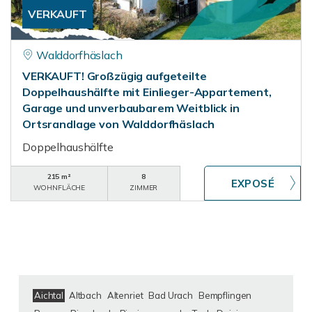
VERKAUFT
Walddorfhäslach
VERKAUFT! Großzügig aufgeteilte
Doppelhaushälfte mit Einlieger-Appartement,
Garage und unverbaubarem Weitblick in
Ortsrandlage von Walddorfhäslach
Doppelhaushälfte
215 m²
8
WOHNFLÄCHE
ZIMMER
Aichtal
Altbach
Altenriet
Bad Urach
Bempflingen