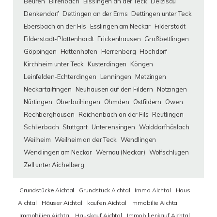
Beuren
Birenbach
Bissingen an der Teck
Deizisau
Denkendorf
Dettingen an der Erms
Dettingen unter Teck
Ebersbach an der Fils
Esslingen am Neckar
Filderstadt
Filderstadt-Plattenhardt
Frickenhausen
Großbettlingen
Göppingen
Hattenhofen
Herrenberg
Hochdorf
Kirchheim unter Teck
Kusterdingen
Köngen
Leinfelden-Echterdingen
Lenningen
Metzingen
Neckartailfingen
Neuhausen auf den Fildern
Notzingen
Nürtingen
Oberboihingen
Ohmden
Ostfildern
Owen
Rechberghausen
Reichenbach an der Fils
Reutlingen
Schlierbach
Stuttgart
Unterensingen
Walddorfhäslach
Weilheim
Weilheim an der Teck
Wendlingen
Wendlingen am Neckar
Wernau (Neckar)
Wolfschlugen
Zell unter Aichelberg
Grundstücke Aichtal
Grundstück Aichtal
Immo Aichtal
Haus
Aichtal
Häuser Aichtal
kaufen Aichtal
Immobilie Aichtal
Immobilien Aichtal
Hauskauf Aichtal
Immobilienkauf Aichtal