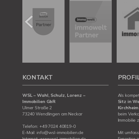
KONTAKT
PROFI
WSL – Wahl, Schulz, Lorenz –
Als kompe
Immobilien GbR
Sitz in W
Ulmer Straße 2
Kirchheim
73240 Wendlingen am Neckar
beim Verka
Immobilie z
Telefon:
+49 7024 40819-0
E-Mail:
info@wsl-immobilien.de
Mit umfas
Internet:
www.wsl-immobilien.de
Expertise 