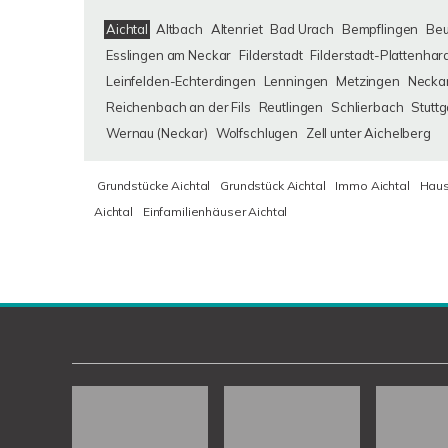
Aichtal
Altbach
Altenriet
Bad Urach
Bempflingen
Be
Esslingen am Neckar
Filderstadt
Filderstadt-Plattenhar
Leinfelden-Echterdingen
Lenningen
Metzingen
Neckar
Reichenbach an der Fils
Reutlingen
Schlierbach
Stuttg
Wernau (Neckar)
Wolfschlugen
Zell unter Aichelberg
Grundstücke Aichtal
Grundstück Aichtal
Immo Aichtal
Haus
Aichtal
Einfamilienhäuser Aichtal