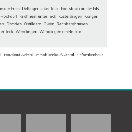
an der Erms
Dettingen unter Teck
Ebersbach an der Fils
Hochdorf
Kirchheim unter Teck
Kusterdingen
Köngen
en
Ohmden
Ostfildern
Owen
Rechberghausen
der Teck
Wendlingen
Wendlingen am Neckar
l
Hauskauf Aichtal
Immobilienkauf Aichtal
Einfamilienhaus