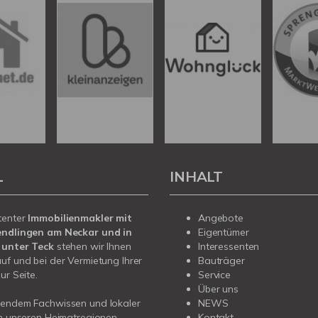
L
INHALT
tenter
Immobilienmakler mit
Angebote
endlingen am Neckar und in
Eigentümer
 unter Teck
stehen wir Ihnen
Interessenten
uf und bei der Vermietung Ihrer
Bauträger
ur Seite.
Service
Über uns
sendem Fachwissen und lokaler
NEWS
in unseren Heimatregionen
Kontakt