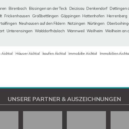
uren
Birenbach
Bissingen an der Teck
Deizisau
Denkendorf
Dettingen 
dt
Frickenhausen
Großbettlingen
Göppingen
Hattenhofen
Herrenberg
tailfingen
Neuhausen auf den Fildern
Notzingen
Nürtingen
Oberboihing
art
Unterensingen
Walddorfhäslach
Wannweil
Weilheim
Weilheim an 
 Aichtal
Häuser Aichtal
kaufen Aichtal
Immobilie Aichtal
Immobilien Aichta
UNSERE PARTNER & AUSZEICHNUNGEN