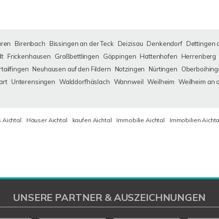
uren
Birenbach
Bissingen an der Teck
Deizisau
Denkendorf
Dettingen 
dt
Frickenhausen
Großbettlingen
Göppingen
Hattenhofen
Herrenberg
tailfingen
Neuhausen auf den Fildern
Notzingen
Nürtingen
Oberboihing
art
Unterensingen
Walddorfhäslach
Wannweil
Weilheim
Weilheim an 
 Aichtal
Häuser Aichtal
kaufen Aichtal
Immobilie Aichtal
Immobilien Aichta
UNSERE PARTNER & AUSZEICHNUNGEN