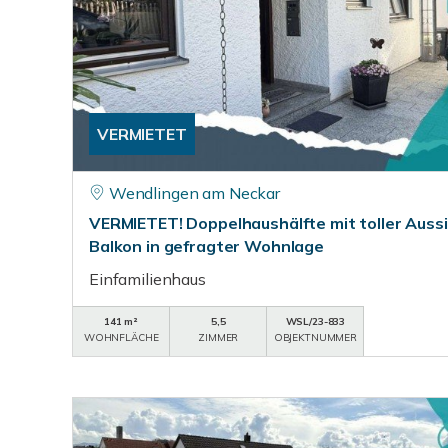
VERMIETET
Wendlingen am Neckar
VERMIETET! Doppelhaushälfte mit toller Aussi
Balkon in gefragter Wohnlage
Einfamilienhaus
141 m²
5,5
WSL/23-833
WOHNFLÄCHE
ZIMMER
OBJEKTNUMMER