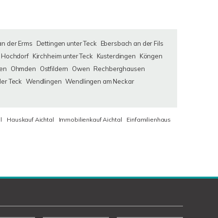
an der Erms
Dettingen unter Teck
Ebersbach an der Fils
Hochdorf
Kirchheim unter Teck
Kusterdingen
Köngen
en
Ohmden
Ostfildern
Owen
Rechberghausen
der Teck
Wendlingen
Wendlingen am Neckar
l
Hauskauf Aichtal
Immobilienkauf Aichtal
Einfamilienhaus