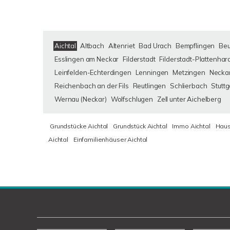
Aichtal
Altbach
Altenriet
Bad Urach
Bempflingen
Be
Esslingen am Neckar
Filderstadt
Filderstadt-Plattenhar
Leinfelden-Echterdingen
Lenningen
Metzingen
Neckar
Reichenbach an der Fils
Reutlingen
Schlierbach
Stuttg
Wernau (Neckar)
Wolfschlugen
Zell unter Aichelberg
Grundstücke Aichtal
Grundstück Aichtal
Immo Aichtal
Haus
Aichtal
Einfamilienhäuser Aichtal