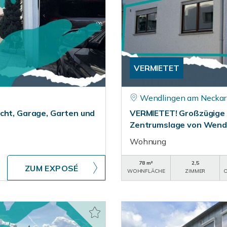
VERMIETET
Wendlingen am Neckar
cht, Garage, Garten und
VERMIETET! Großzügige 
Zentrumslage von Wendl
Wohnung
78 m²
2,5
ZUM EXPOSÉ
WOHNFLÄCHE
ZIMMER
O