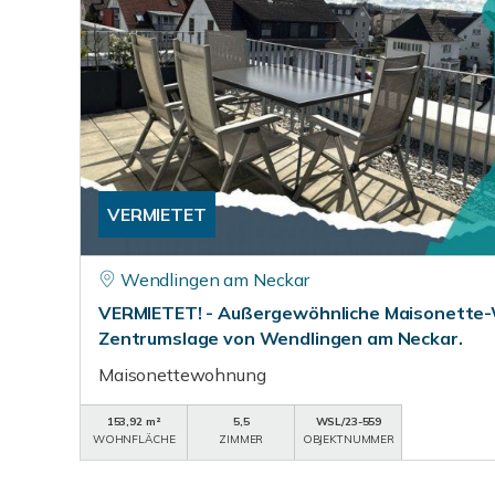
VERMIETET
Wendlingen am Neckar
VERMIETET! - Außergewöhnliche Maisonette-
Zentrumslage von Wendlingen am Neckar.
Maisonettewohnung
153,92 m²
5,5
WSL/23-559
WOHNFLÄCHE
ZIMMER
OBJEKTNUMMER