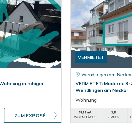
VERMIETET
Wendlingen am Neckar
Wohnung in ruhiger
VERMIETET: Moderne 3-
Wendlingen am Neckar
Wohnung
74,32 m²
3,5
ZUM EXPOSÉ
WOHNFLÄCHE
ZIMMER
O