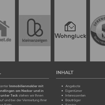
L
INHALT
tenter
Immobilienmakler mit
Angebote
endlingen am Neckar und in
Eigentümer
 unter Teck
stehen wir Ihnen
Interessenten
uf und bei der Vermietung Ihrer
Bauträger
ur Seite.
Service