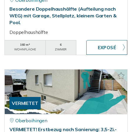
Oberboihingen
Besondere Doppelhaushälfte (Aufteilung nach
WEG) mit Garage, Stellplatz, kleinem Garten &
Pool.
Doppelhaushälfte
160 m²
6
WOHNFLÄCHE
ZIMMER
VERMIETET
Oberboihingen
VERMIETET! Erstbezug nach Sanierung: 3,5-Zi.-