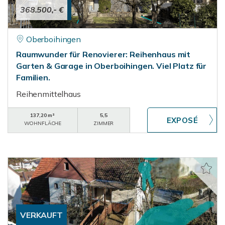
368.500,- €
Oberboihingen
Raumwunder für Renovierer: Reihenhaus mit
Garten & Garage in Oberboihingen. Viel Platz für
Familien.
Reihenmittelhaus
137,20 m²
5,5
WOHNFLÄCHE
ZIMMER
VERKAUFT