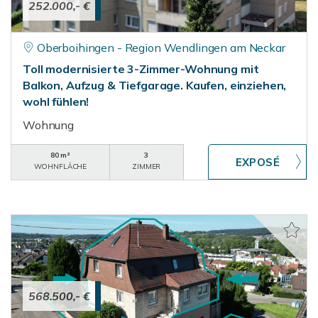
252.000,- €
Oberboihingen - Region Wendlingen am Neckar
Toll modernisierte 3-Zimmer-Wohnung mit
Balkon, Aufzug & Tiefgarage. Kaufen, einziehen,
wohl fühlen!
Wohnung
80 m²
3
WOHNFLÄCHE
ZIMMER
568.500,- €