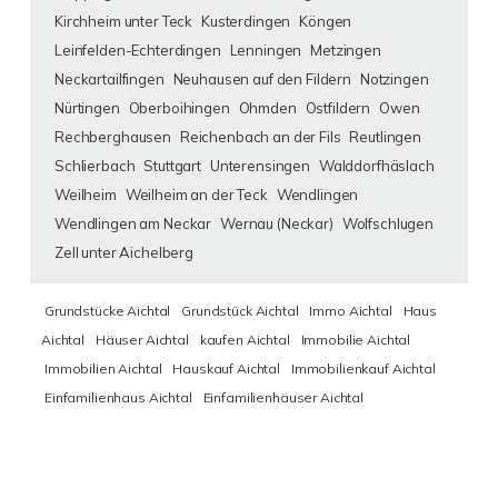
Kirchheim unter Teck
Kusterdingen
Köngen
Leinfelden-Echterdingen
Lenningen
Metzingen
Neckartailfingen
Neuhausen auf den Fildern
Notzingen
Nürtingen
Oberboihingen
Ohmden
Ostfildern
Owen
Rechberghausen
Reichenbach an der Fils
Reutlingen
Schlierbach
Stuttgart
Unterensingen
Walddorfhäslach
Weilheim
Weilheim an der Teck
Wendlingen
Wendlingen am Neckar
Wernau (Neckar)
Wolfschlugen
Zell unter Aichelberg
Grundstücke Aichtal
Grundstück Aichtal
Immo Aichtal
Haus
Aichtal
Häuser Aichtal
kaufen Aichtal
Immobilie Aichtal
Immobilien Aichtal
Hauskauf Aichtal
Immobilienkauf Aichtal
Einfamilienhaus Aichtal
Einfamilienhäuser Aichtal