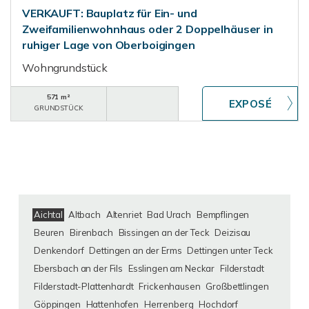
VERKAUFT: Bauplatz für Ein- und
Zweifamilienwohnhaus oder 2 Doppelhäuser in
ruhiger Lage von Oberboigingen
Wohngrundstück
571 m²
GRUNDSTÜCK
Aichtal
Altbach
Altenriet
Bad Urach
Bempflingen
Beuren
Birenbach
Bissingen an der Teck
Deizisau
Denkendorf
Dettingen an der Erms
Dettingen unter Teck
Ebersbach an der Fils
Esslingen am Neckar
Filderstadt
Filderstadt-Plattenhardt
Frickenhausen
Großbettlingen
Göppingen
Hattenhofen
Herrenberg
Hochdorf