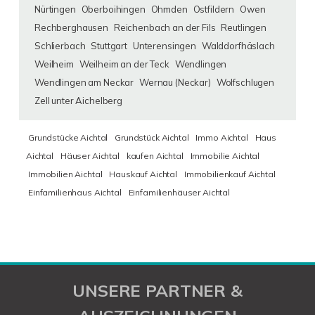
Nürtingen
Oberboihingen
Ohmden
Ostfildern
Owen
Rechberghausen
Reichenbach an der Fils
Reutlingen
Schlierbach
Stuttgart
Unterensingen
Walddorfhäslach
Weilheim
Weilheim an der Teck
Wendlingen
Wendlingen am Neckar
Wernau (Neckar)
Wolfschlugen
Zell unter Aichelberg
Grundstücke Aichtal
Grundstück Aichtal
Immo Aichtal
Haus
Aichtal
Häuser Aichtal
kaufen Aichtal
Immobilie Aichtal
Immobilien Aichtal
Hauskauf Aichtal
Immobilienkauf Aichtal
Einfamilienhaus Aichtal
Einfamilienhäuser Aichtal
UNSERE PARTNER &