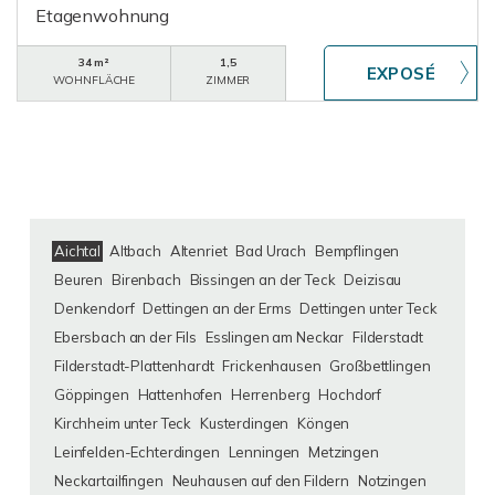
Etagenwohnung
34 m²
1,5
WOHNFLÄCHE
ZIMMER
Aichtal
Altbach
Altenriet
Bad Urach
Bempflingen
Beuren
Birenbach
Bissingen an der Teck
Deizisau
Denkendorf
Dettingen an der Erms
Dettingen unter Teck
Ebersbach an der Fils
Esslingen am Neckar
Filderstadt
Filderstadt-Plattenhardt
Frickenhausen
Großbettlingen
Göppingen
Hattenhofen
Herrenberg
Hochdorf
Kirchheim unter Teck
Kusterdingen
Köngen
Leinfelden-Echterdingen
Lenningen
Metzingen
Neckartailfingen
Neuhausen auf den Fildern
Notzingen