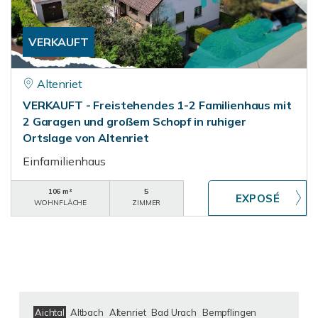
VERKAUFT
Altenriet
VERKAUFT - Freistehendes 1-2 Familienhaus mit
2 Garagen und großem Schopf in ruhiger
Ortslage von Altenriet
Einfamilienhaus
106 m²
5
WOHNFLÄCHE
ZIMMER
Aichtal
Altbach
Altenriet
Bad Urach
Bempflingen