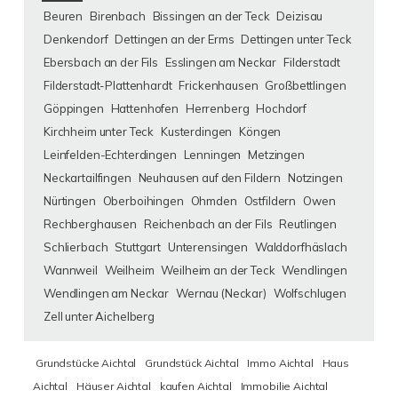
Beuren
Birenbach
Bissingen an der Teck
Deizisau
Denkendorf
Dettingen an der Erms
Dettingen unter Teck
Ebersbach an der Fils
Esslingen am Neckar
Filderstadt
Filderstadt-Plattenhardt
Frickenhausen
Großbettlingen
Göppingen
Hattenhofen
Herrenberg
Hochdorf
Kirchheim unter Teck
Kusterdingen
Köngen
Leinfelden-Echterdingen
Lenningen
Metzingen
Neckartailfingen
Neuhausen auf den Fildern
Notzingen
Nürtingen
Oberboihingen
Ohmden
Ostfildern
Owen
Rechberghausen
Reichenbach an der Fils
Reutlingen
Schlierbach
Stuttgart
Unterensingen
Walddorfhäslach
Wannweil
Weilheim
Weilheim an der Teck
Wendlingen
Wendlingen am Neckar
Wernau (Neckar)
Wolfschlugen
Zell unter Aichelberg
Grundstücke Aichtal
Grundstück Aichtal
Immo Aichtal
Haus
Aichtal
Häuser Aichtal
kaufen Aichtal
Immobilie Aichtal