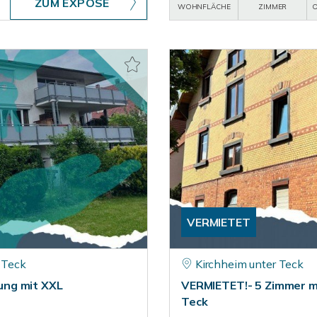
ZUM EXPOSÉ
WOHNFLÄCHE
ZIMMER
O
VERMIETET
 Teck
Kirchheim unter Teck
ung mit XXL
VERMIETET!- 5 Zimmer mi
Teck