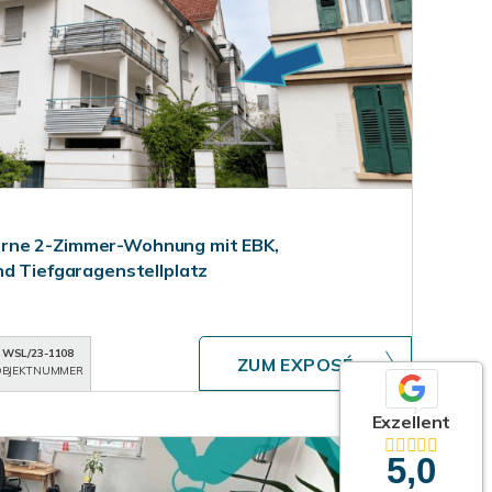
rne 2-Zimmer-Wohnung mit EBK,
nd Tiefgaragenstellplatz
WSL/23-1108
ZUM EXPOSÉ
BJEKTNUMMER
Exzellent
5,0