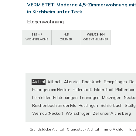
VERMIETET! Moderne 4,5-Zimmerwohnung mit 
in Kirchheim unter Teck
Etagenwohnung
119 m²
4,5
WSL/23-804
WOHNFLÄCHE
ZIMMER
OBJEKTNUMMER
Aichtal
Altbach
Altenriet
Bad Urach
Bempflingen
Be
Esslingen am Neckar
Filderstadt
Filderstadt-Plattenhar
Leinfelden-Echterdingen
Lenningen
Metzingen
Neckar
Reichenbach an der Fils
Reutlingen
Schlierbach
Stuttg
Wernau (Neckar)
Wolfschlugen
Zell unter Aichelberg
Grundstücke Aichtal
Grundstück Aichtal
Immo Aichtal
Haus