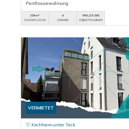
Penthousewohnung
108 m²
4
WSL/23-345
WOHNFLÄCHE
ZIMMER
OBJEKTNUMMER
VERMIETET
Kirchheim unter Teck