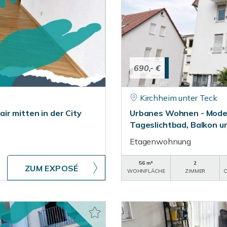
690,- €
Kirchheim unter Teck
ir mitten in der City
Urbanes Wohnen - Mode
Tageslichtbad, Balkon u
Etagenwohnung
56 m²
2
ZUM EXPOSÉ
WOHNFLÄCHE
ZIMMER
O