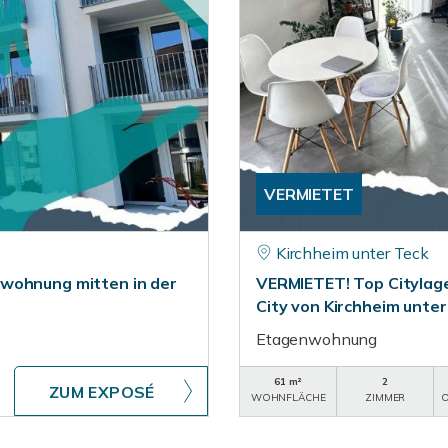
VERMIETET
Kirchheim unter Teck
rwohnung mitten in der
VERMIETET! Top Citylag
City von Kirchheim unter
Etagenwohnung
61 m²
2
ZUM EXPOSÉ
WOHNFLÄCHE
ZIMMER
O