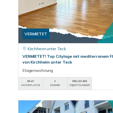
VERMIETET
Kirchheim unter Teck
VERMIETET! Top Citylage mit mediterranem Fla
von Kirchheim unter Teck
Etagenwohnung
49 m²
1
WSL/23-630
WOHNFLÄCHE
ZIMMER
OBJEKTNUMMER