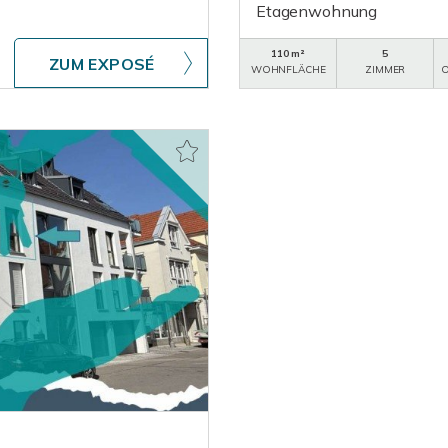
Etagenwohnung
110 m²
5
ZUM EXPOSÉ
WOHNFLÄCHE
ZIMMER
O