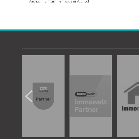
Aichtal
Einfamilienhäuser Aichtal