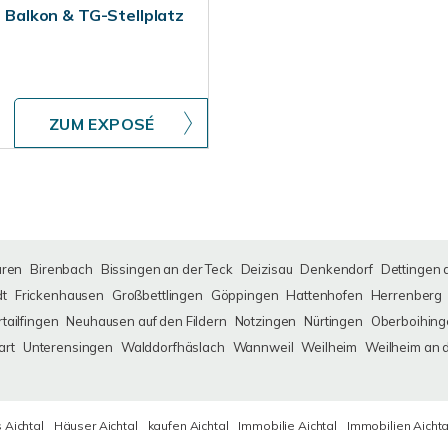
Balkon & TG-Stellplatz
ZUM EXPOSÉ
uren
Birenbach
Bissingen an der Teck
Deizisau
Denkendorf
Dettingen 
dt
Frickenhausen
Großbettlingen
Göppingen
Hattenhofen
Herrenberg
tailfingen
Neuhausen auf den Fildern
Notzingen
Nürtingen
Oberboihing
art
Unterensingen
Walddorfhäslach
Wannweil
Weilheim
Weilheim an 
 Aichtal
Häuser Aichtal
kaufen Aichtal
Immobilie Aichtal
Immobilien Aichta