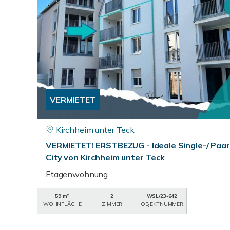
VERMIETET
Kirchheim unter Teck
VERMIETET! ERSTBEZUG - Ideale Single-/ Paa
City von Kirchheim unter Teck
Etagenwohnung
59 m²
2
WSL/23-642
WOHNFLÄCHE
ZIMMER
OBJEKTNUMMER