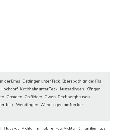
an der Erms
Dettingen unter Teck
Ebersbach an der Fils
Hochdorf
Kirchheim unter Teck
Kusterdingen
Köngen
en
Ohmden
Ostfildern
Owen
Rechberghausen
der Teck
Wendlingen
Wendlingen am Neckar
l
Hauskauf Aichtal
Immobilienkauf Aichtal
Einfamilienhaus