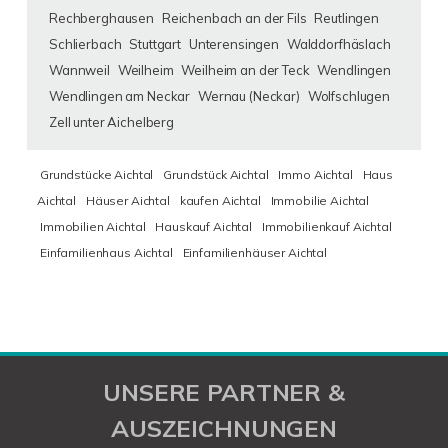
Rechberghausen
Reichenbach an der Fils
Reutlingen
Schlierbach
Stuttgart
Unterensingen
Walddorfhäslach
Wannweil
Weilheim
Weilheim an der Teck
Wendlingen
Wendlingen am Neckar
Wernau (Neckar)
Wolfschlugen
Zell unter Aichelberg
Grundstücke Aichtal
Grundstück Aichtal
Immo Aichtal
Haus
Aichtal
Häuser Aichtal
kaufen Aichtal
Immobilie Aichtal
Immobilien Aichtal
Hauskauf Aichtal
Immobilienkauf Aichtal
Einfamilienhaus Aichtal
Einfamilienhäuser Aichtal
UNSERE PARTNER &
AUSZEICHNUNGEN