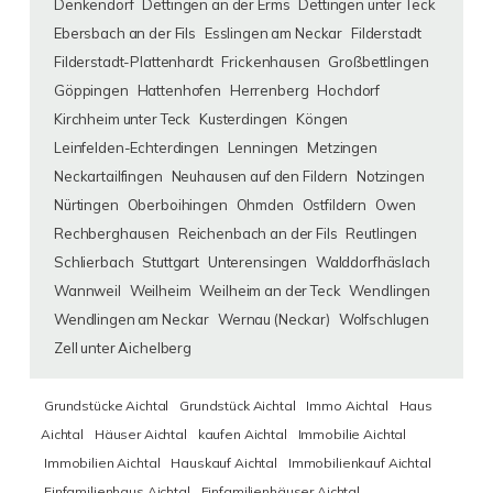
Denkendorf
Dettingen an der Erms
Dettingen unter Teck
Ebersbach an der Fils
Esslingen am Neckar
Filderstadt
Filderstadt-Plattenhardt
Frickenhausen
Großbettlingen
Göppingen
Hattenhofen
Herrenberg
Hochdorf
Kirchheim unter Teck
Kusterdingen
Köngen
Leinfelden-Echterdingen
Lenningen
Metzingen
Neckartailfingen
Neuhausen auf den Fildern
Notzingen
Nürtingen
Oberboihingen
Ohmden
Ostfildern
Owen
Rechberghausen
Reichenbach an der Fils
Reutlingen
Schlierbach
Stuttgart
Unterensingen
Walddorfhäslach
Wannweil
Weilheim
Weilheim an der Teck
Wendlingen
Wendlingen am Neckar
Wernau (Neckar)
Wolfschlugen
Zell unter Aichelberg
Grundstücke Aichtal
Grundstück Aichtal
Immo Aichtal
Haus
Aichtal
Häuser Aichtal
kaufen Aichtal
Immobilie Aichtal
Immobilien Aichtal
Hauskauf Aichtal
Immobilienkauf Aichtal
Einfamilienhaus Aichtal
Einfamilienhäuser Aichtal