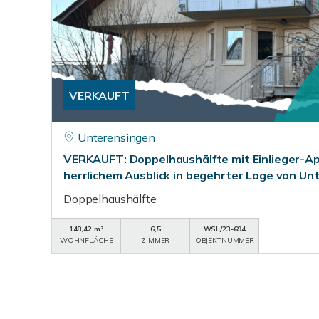
VERKAUFT
Unterensingen
VERKAUFT: Doppelhaushälfte mit Einlieger-A
herrlichem Ausblick in begehrter Lage von Un
Doppelhaushälfte
148,42 m²
6,5
WSL/23-694
WOHNFLÄCHE
ZIMMER
OBJEKTNUMMER