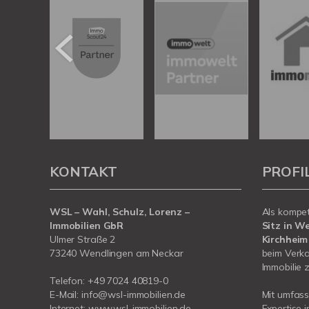
KONTAKT
PROFI
WSL – Wahl, Schulz, Lorenz –
Als kompe
Immobilien GbR
Sitz in W
Ulmer Straße 2
Kirchheim
73240 Wendlingen am Neckar
beim Verka
Immobilie z
Telefon:
+49 7024 40819-0
E-Mail:
info@wsl-immobilien.de
Mit umfas
Internet:
www.wsl-immobilien.de
Expertise 