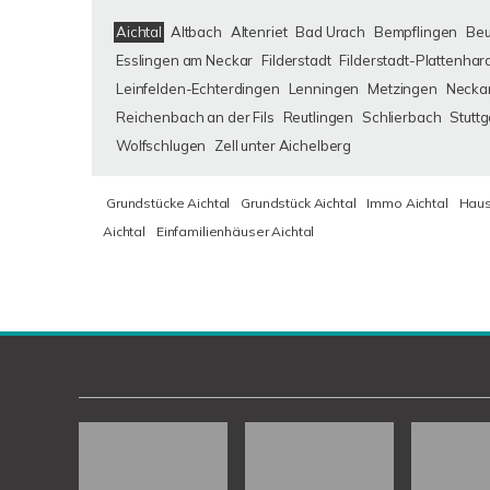
Aichtal
Altbach
Altenriet
Bad Urach
Bempflingen
Be
Esslingen am Neckar
Filderstadt
Filderstadt-Plattenhar
Leinfelden-Echterdingen
Lenningen
Metzingen
Neckar
Reichenbach an der Fils
Reutlingen
Schlierbach
Stuttg
Wolfschlugen
Zell unter Aichelberg
Grundstücke Aichtal
Grundstück Aichtal
Immo Aichtal
Haus
Aichtal
Einfamilienhäuser Aichtal