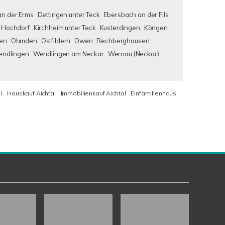
an der Erms
Dettingen unter Teck
Ebersbach an der Fils
Hochdorf
Kirchheim unter Teck
Kusterdingen
Köngen
en
Ohmden
Ostfildern
Owen
Rechberghausen
ndlingen
Wendlingen am Neckar
Wernau (Neckar)
l
Hauskauf Aichtal
Immobilienkauf Aichtal
Einfamilienhaus