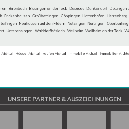
uren
Birenbach
Bissingen an der Teck
Deizisau
Denkendorf
Dettingen 
dt
Frickenhausen
Großbettlingen
Göppingen
Hattenhofen
Herrenberg
tailfingen
Neuhausen auf den Fildern
Notzingen
Nürtingen
Oberboihing
art
Unterensingen
Walddorfhäslach
Weilheim
Weilheim an der Teck
We
 Aichtal
Häuser Aichtal
kaufen Aichtal
Immobilie Aichtal
Immobilien Aichta
UNSERE PARTNER & AUSZEICHNUNGEN