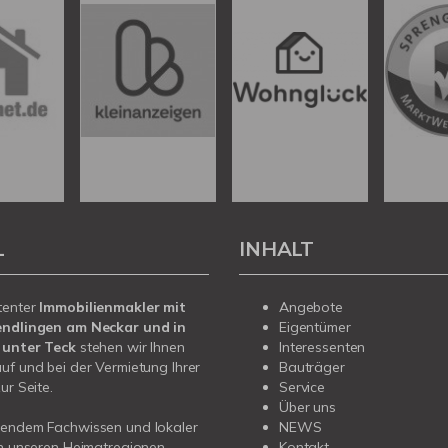
L
INHALT
tenter
Immobilienmakler mit
Angebote
endlingen am Neckar und in
Eigentümer
 unter Teck
stehen wir Ihnen
Interessenten
uf und bei der Vermietung Ihrer
Bauträger
ur Seite.
Service
Über uns
sendem Fachwissen und lokaler
NEWS
in unseren Heimatregionen
Kontakt