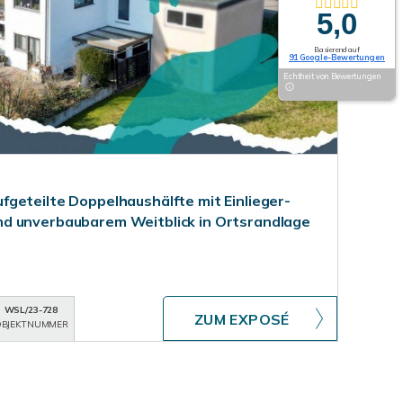
5,0
Basierend auf
91 Google-Bewertungen
Echtheit von Bewertungen
geteilte Doppelhaushälfte mit Einlieger-
d unverbaubarem Weitblick in Ortsrandlage
WSL/23-728
ZUM EXPOSÉ
BJEKTNUMMER