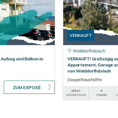
VERKAUFT
Walddorfhäslach
Aufzug und Balkon in
VERKAUFT! Großzügig auf
Appartement, Garage un
von Walddorfhäslach
Doppelhaushälfte
ZUM EXPOSÉ
215 m²
8
WOHNFLÄCHE
ZIMMER
O