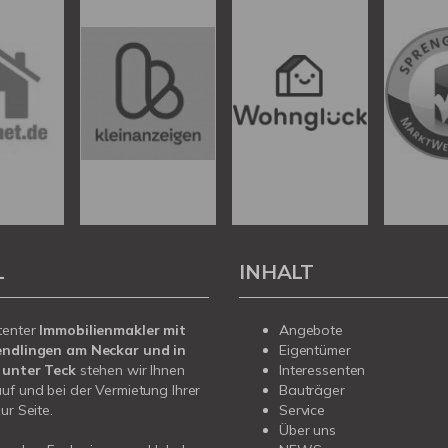
L
INHALT
tenter
Immobilienmakler mit
Angebote
endlingen am Neckar und in
Eigentümer
 unter Teck
stehen wir Ihnen
Interessenten
uf und bei der Vermietung Ihrer
Bauträger
ur Seite.
Service
Über uns