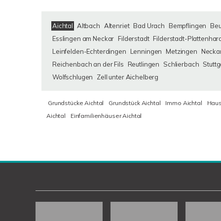
Aichtal
Altbach
Altenriet
Bad Urach
Bempflingen
Be
Esslingen am Neckar
Filderstadt
Filderstadt-Plattenhar
Leinfelden-Echterdingen
Lenningen
Metzingen
Neckar
Reichenbach an der Fils
Reutlingen
Schlierbach
Stuttg
Wolfschlugen
Zell unter Aichelberg
Grundstücke Aichtal
Grundstück Aichtal
Immo Aichtal
Haus
Aichtal
Einfamilienhäuser Aichtal