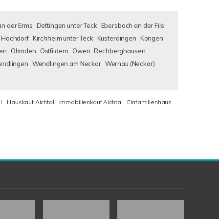
an der Erms
Dettingen unter Teck
Ebersbach an der Fils
Hochdorf
Kirchheim unter Teck
Kusterdingen
Köngen
en
Ohmden
Ostfildern
Owen
Rechberghausen
ndlingen
Wendlingen am Neckar
Wernau (Neckar)
l
Hauskauf Aichtal
Immobilienkauf Aichtal
Einfamilienhaus