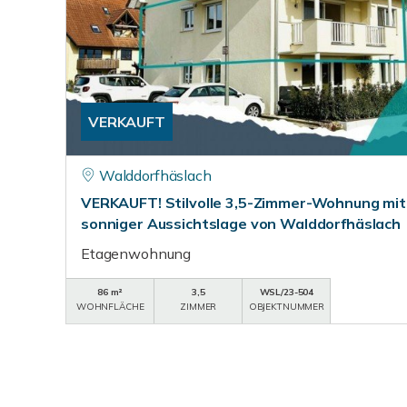
VERKAUFT
Walddorfhäslach
VERKAUFT! Stilvolle 3,5-Zimmer-Wohnung mit 
sonniger Aussichtslage von Walddorfhäslach
Etagenwohnung
86 m²
3,5
WSL/23-504
WOHNFLÄCHE
ZIMMER
OBJEKTNUMMER