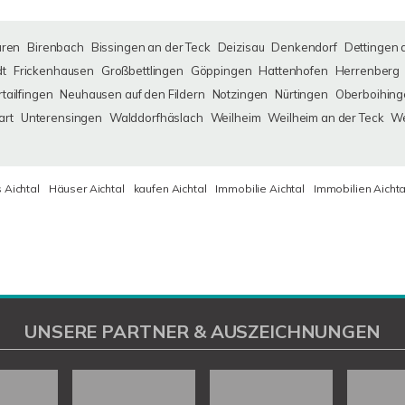
uren
Birenbach
Bissingen an der Teck
Deizisau
Denkendorf
Dettingen 
dt
Frickenhausen
Großbettlingen
Göppingen
Hattenhofen
Herrenberg
tailfingen
Neuhausen auf den Fildern
Notzingen
Nürtingen
Oberboihing
art
Unterensingen
Walddorfhäslach
Weilheim
Weilheim an der Teck
We
 Aichtal
Häuser Aichtal
kaufen Aichtal
Immobilie Aichtal
Immobilien Aichta
UNSERE PARTNER & AUSZEICHNUNGEN