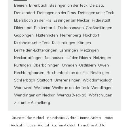
Beuren
Birenbach
Bissingen an der Teck
Deizisau
Denkendorf
Dettingen an der Erms
Dettingen unter Teck
Ebersbach an der Fils
Esslingen am Neckar
Filderstadt
Filderstadt-Plattenhardt
Frickenhausen
Großbettlingen
Göppingen
Hattenhofen
Herrenberg
Hochdorf
Kirchheim unter Teck
Kusterdingen
Köngen
Leinfelden-Echterdingen
Lenningen
Metzingen
Neckartailfingen
Neuhausen auf den Fildern
Notzingen
Nürtingen
Oberboihingen
Ohmden
Ostfildern
Owen
Rechberghausen
Reichenbach an der Fils
Reutlingen
Schlierbach
Stuttgart
Unterensingen
Walddorfhäslach
Wannweil
Weilheim
Weilheim an der Teck
Wendlingen
Wendlingen am Neckar
Wernau (Neckar)
Wolfschlugen
Zell unter Aichelberg
Grundstücke Aichtal
Grundstück Aichtal
Immo Aichtal
Haus
Aichtal
Häuser Aichtal
kaufen Aichtal
Immobilie Aichtal