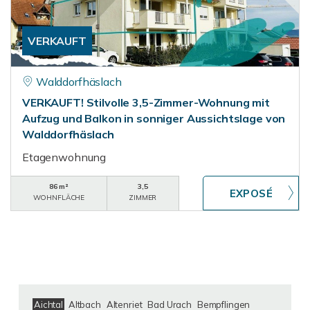
VERKAUFT
Walddorfhäslach
VERKAUFT! Stilvolle 3,5-Zimmer-Wohnung mit
Aufzug und Balkon in sonniger Aussichtslage von
Walddorfhäslach
Etagenwohnung
86 m²
3,5
WOHNFLÄCHE
ZIMMER
Aichtal
Altbach
Altenriet
Bad Urach
Bempflingen