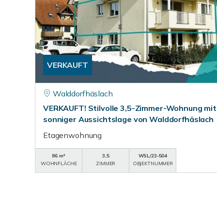
VERKAUFT
Walddorfhäslach
VERKAUFT! Stilvolle 3,5-Zimmer-Wohnung mit 
sonniger Aussichtslage von Walddorfhäslach
Etagenwohnung
86 m²
3,5
WSL/23-504
WOHNFLÄCHE
ZIMMER
OBJEKTNUMMER