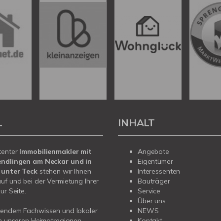
L
INHALT
tenter
Immobilienmakler mit
Angebote
endlingen am Neckar und in
Eigentümer
 unter Teck
stehen wir Ihnen
Interessenten
uf und bei der Vermietung Ihrer
Bauträger
ur Seite.
Service
Über uns
sendem Fachwissen und lokaler
NEWS
in unseren Heimatregionen
Kontakt