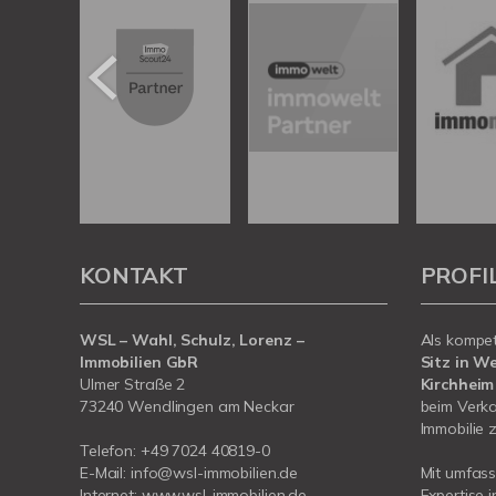
KONTAKT
PROFI
WSL – Wahl, Schulz, Lorenz –
Als kompe
Immobilien GbR
Sitz in W
Ulmer Straße 2
Kirchheim
73240 Wendlingen am Neckar
beim Verka
Immobilie z
Telefon:
+49 7024 40819-0
E-Mail:
info@wsl-immobilien.de
Mit umfas
Internet:
www.wsl-immobilien.de
Expertise 