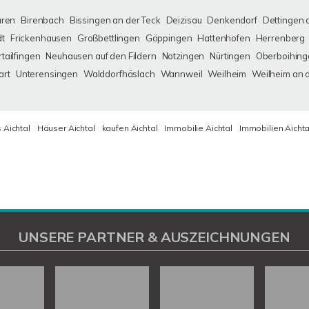
uren
Birenbach
Bissingen an der Teck
Deizisau
Denkendorf
Dettingen 
dt
Frickenhausen
Großbettlingen
Göppingen
Hattenhofen
Herrenberg
tailfingen
Neuhausen auf den Fildern
Notzingen
Nürtingen
Oberboihing
art
Unterensingen
Walddorfhäslach
Wannweil
Weilheim
Weilheim an 
 Aichtal
Häuser Aichtal
kaufen Aichtal
Immobilie Aichtal
Immobilien Aichta
UNSERE PARTNER & AUSZEICHNUNGEN