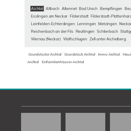
Aichtal
Altbach
Altenriet
Bad Urach
Bempflingen
Be
Esslingen am Neckar
Filderstadt
Filderstadt-Plattenhar
Leinfelden-Echterdingen
Lenningen
Metzingen
Neckar
Reichenbach an der Fils
Reutlingen
Schlierbach
Stuttg
Wernau (Neckar)
Wolfschlugen
Zell unter Aichelberg
Grundstücke Aichtal
Grundstück Aichtal
Immo Aichtal
Haus
Aichtal
Einfamilienhäuser Aichtal