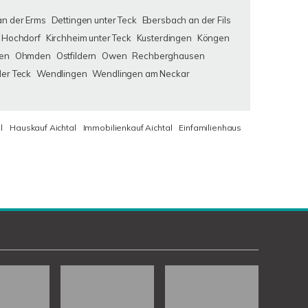
an der Erms
Dettingen unter Teck
Ebersbach an der Fils
Hochdorf
Kirchheim unter Teck
Kusterdingen
Köngen
en
Ohmden
Ostfildern
Owen
Rechberghausen
der Teck
Wendlingen
Wendlingen am Neckar
l
Hauskauf Aichtal
Immobilienkauf Aichtal
Einfamilienhaus