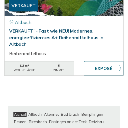
VERKAUFT
Altbach
VERKAUFT! - Fast wie NEU! Modernes,
energieeffizientes A+ Reihenmittelhaus in
Altbach
Reihenmittelhaus
113 m²
5
WOHNFLÄCHE
ZIMMER
Aichtal
Altbach
Altenriet
Bad Urach
Bempflingen
Beuren
Birenbach
Bissingen an der Teck
Deizisau