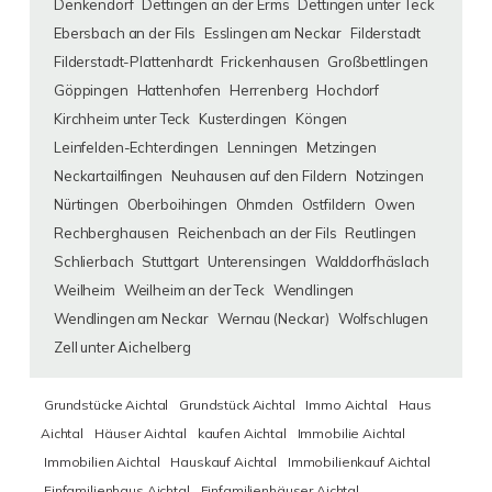
Denkendorf
Dettingen an der Erms
Dettingen unter Teck
Ebersbach an der Fils
Esslingen am Neckar
Filderstadt
Filderstadt-Plattenhardt
Frickenhausen
Großbettlingen
Göppingen
Hattenhofen
Herrenberg
Hochdorf
Kirchheim unter Teck
Kusterdingen
Köngen
Leinfelden-Echterdingen
Lenningen
Metzingen
Neckartailfingen
Neuhausen auf den Fildern
Notzingen
Nürtingen
Oberboihingen
Ohmden
Ostfildern
Owen
Rechberghausen
Reichenbach an der Fils
Reutlingen
Schlierbach
Stuttgart
Unterensingen
Walddorfhäslach
Weilheim
Weilheim an der Teck
Wendlingen
Wendlingen am Neckar
Wernau (Neckar)
Wolfschlugen
Zell unter Aichelberg
Grundstücke Aichtal
Grundstück Aichtal
Immo Aichtal
Haus
Aichtal
Häuser Aichtal
kaufen Aichtal
Immobilie Aichtal
Immobilien Aichtal
Hauskauf Aichtal
Immobilienkauf Aichtal
Einfamilienhaus Aichtal
Einfamilienhäuser Aichtal