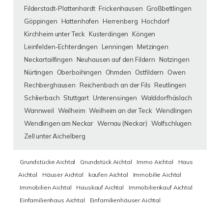
Filderstadt-Plattenhardt
Frickenhausen
Großbettlingen
Göppingen
Hattenhofen
Herrenberg
Hochdorf
Kirchheim unter Teck
Kusterdingen
Köngen
Leinfelden-Echterdingen
Lenningen
Metzingen
Neckartailfingen
Neuhausen auf den Fildern
Notzingen
Nürtingen
Oberboihingen
Ohmden
Ostfildern
Owen
Rechberghausen
Reichenbach an der Fils
Reutlingen
Schlierbach
Stuttgart
Unterensingen
Walddorfhäslach
Wannweil
Weilheim
Weilheim an der Teck
Wendlingen
Wendlingen am Neckar
Wernau (Neckar)
Wolfschlugen
Zell unter Aichelberg
Grundstücke Aichtal
Grundstück Aichtal
Immo Aichtal
Haus
Aichtal
Häuser Aichtal
kaufen Aichtal
Immobilie Aichtal
Immobilien Aichtal
Hauskauf Aichtal
Immobilienkauf Aichtal
Einfamilienhaus Aichtal
Einfamilienhäuser Aichtal