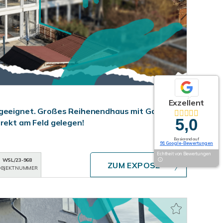
Exzellent
 geeignet. Großes Reihenendhaus mit Garage
5,0
irekt am Feld gelegen!
Basierend auf
91 Google-Bewertungen
Echtheit von Bewertungen
WSL/23-968
ZUM EXPOSÉ
BJEKTNUMMER