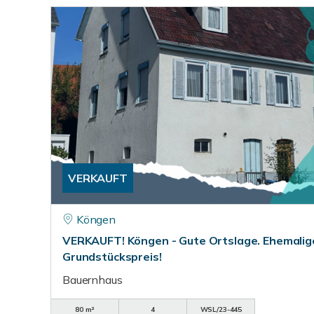
VERKAUFT
Köngen
VERKAUFT! Köngen - Gute Ortslage. Ehemali
Grundstückspreis!
Bauernhaus
80 m²
4
WSL/23-445