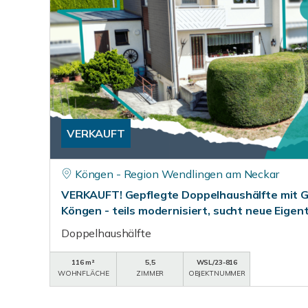
VERKAUFT
Köngen - Region Wendlingen am Neckar
VERKAUFT! Gepflegte Doppelhaushälfte mit G
Köngen - teils modernisiert, sucht neue Eige
Doppelhaushälfte
116 m²
5,5
WSL/23-816
WOHNFLÄCHE
ZIMMER
OBJEKTNUMMER