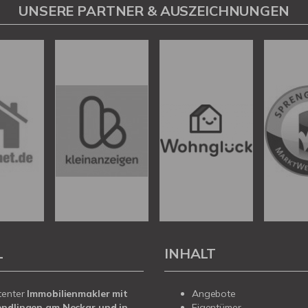
UNSERE PARTNER & AUSZEICHNUNGEN
L
INHALT
tenter
Immobilienmakler mit
Angebote
endlingen am Neckar und in
Eigentümer