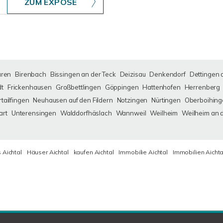
ZUM EXPOSÉ
uren
Birenbach
Bissingen an der Teck
Deizisau
Denkendorf
Dettingen 
dt
Frickenhausen
Großbettlingen
Göppingen
Hattenhofen
Herrenberg
tailfingen
Neuhausen auf den Fildern
Notzingen
Nürtingen
Oberboihing
art
Unterensingen
Walddorfhäslach
Wannweil
Weilheim
Weilheim an 
 Aichtal
Häuser Aichtal
kaufen Aichtal
Immobilie Aichtal
Immobilien Aichta