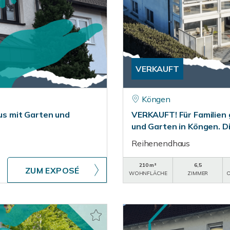
VERKAUFT
Köngen
aus mit Garten und
VERKAUFT! Für Familien
und Garten in Köngen. D
Reihenendhaus
210 m²
6,5
ZUM EXPOSÉ
WOHNFLÄCHE
ZIMMER
O