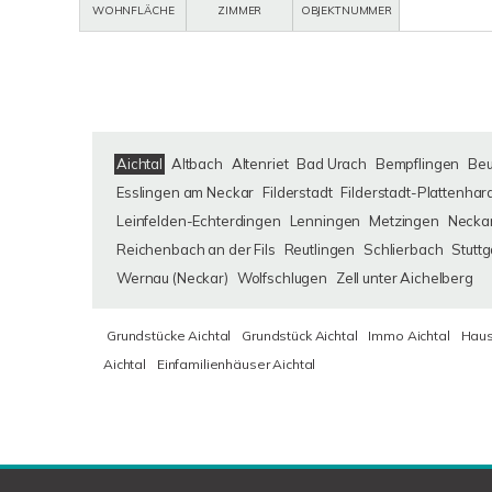
WOHNFLÄCHE
ZIMMER
OBJEKTNUMMER
Aichtal
Altbach
Altenriet
Bad Urach
Bempflingen
Be
Esslingen am Neckar
Filderstadt
Filderstadt-Plattenhar
Leinfelden-Echterdingen
Lenningen
Metzingen
Neckar
Reichenbach an der Fils
Reutlingen
Schlierbach
Stuttg
Wernau (Neckar)
Wolfschlugen
Zell unter Aichelberg
Grundstücke Aichtal
Grundstück Aichtal
Immo Aichtal
Haus
Aichtal
Einfamilienhäuser Aichtal