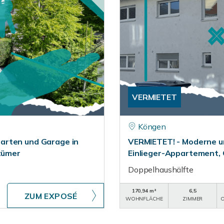
VERMIETET
Köngen
arten und Garage in
VERMIETET! - Moderne u
ntümer
Einlieger-Appartement,
Doppelhaushälfte
170,94 m²
6,5
ZUM EXPOSÉ
WOHNFLÄCHE
ZIMMER
O