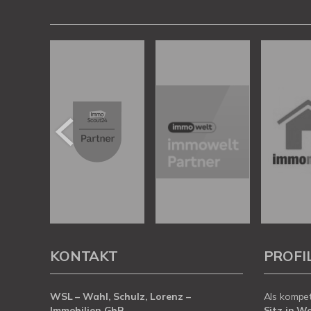
KONTAKT
PROFI
WSL – Wahl, Schulz, Lorenz –
Als kompe
Immobilien GbR
Sitz in W