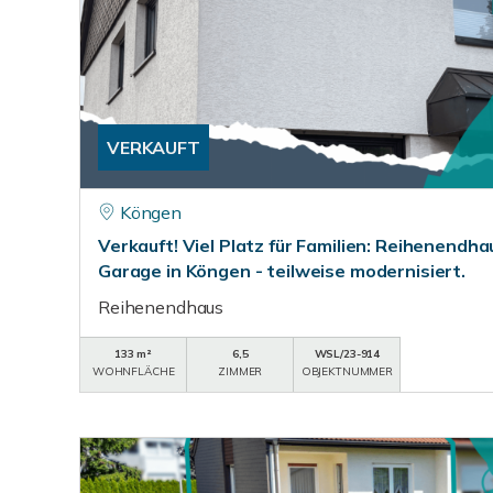
VERKAUFT
Köngen
Verkauft! Viel Platz für Familien: Reihenendh
Garage in Köngen - teilweise modernisiert.
Reihenendhaus
133 m²
6,5
WSL/23-914
WOHNFLÄCHE
ZIMMER
OBJEKTNUMMER