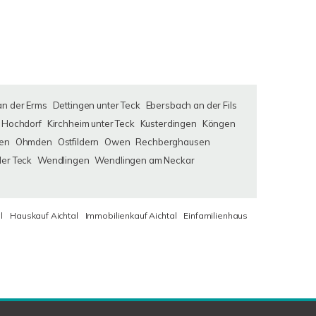
an der Erms
Dettingen unter Teck
Ebersbach an der Fils
Hochdorf
Kirchheim unter Teck
Kusterdingen
Köngen
en
Ohmden
Ostfildern
Owen
Rechberghausen
der Teck
Wendlingen
Wendlingen am Neckar
l
Hauskauf Aichtal
Immobilienkauf Aichtal
Einfamilienhaus