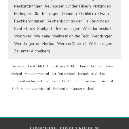
Neckartailfingen
Neuhausen auf den Fildern
Notzingen
Nürtingen
Oberboihingen
Ohmden
Ostfildern
Owen
Rechberghausen
Reichenbach an der Fils
Reutlingen
Schlierbach
Stuttgart
Unterensingen
Walddorfhäslach
Wannweil
Weilheim
Weilheim an der Teck
Wendlingen
Wendlingen am Neckar
Wernau (Neckar)
Wolfschlugen
Zell unter Aichelberg
Grundstücke Aichtal
Grundstück Aichtal
Immo Aichtal
Haus
Aichtal
Häuser Aichtal
kaufen Aichtal
Immobilie Aichtal
Immobilien Aichtal
Hauskauf Aichtal
Immobilienkauf Aichtal
Einfamilienhaus Aichtal
Einfamilienhäuser Aichtal
UNSERE PARTNER &