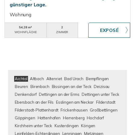
günstiger Lage.
Wohnung
54,28 m²
2
WOHNFLÄCHE
ZIMMER
Aichtal
Altbach
Altenriet
Bad Urach
Bempflingen
Beuren
Birenbach
Bissingen an der Teck
Deizisau
Denkendorf
Dettingen an der Erms
Dettingen unter Teck
Ebersbach an der Fils
Esslingen am Neckar
Filderstadt
Filderstadt-Plattenhardt
Frickenhausen
Großbettlingen
Göppingen
Hattenhofen
Herrenberg
Hochdorf
Kirchheim unter Teck
Kusterdingen
Köngen
Leinfelden-Echterdingen
Lenningen
Metzingen